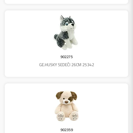
902275
GE.HUSKY SEDEČI 26CM 25342
902359