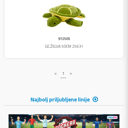
912505
GE.ŽELVA 50CM 25631
<
1
>
Najbolj priljubljene linije