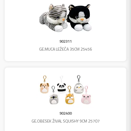
902311
GE.MUCA LEŽEČA 35CM 25456
902400
GE.OBESEK ŽIVAL SQUISHY 9CM 25707