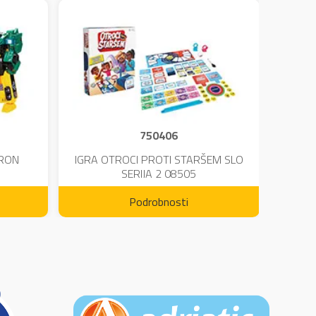
750406
TRON
IGRA OTROCI PROTI STARŠEM SLO
KINE
SERIJA 2 08505
Podrobnosti