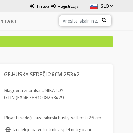
SLO
Prijava
Registracija
ENG
NTAKT
ITA
HRV
BOS
GE.HUSKY SEDEČI 26CM 25342
Blagovna znamka: UNIKATOY
GTIN (EAN): 3831008253429
Plišasti sedeči kuža sibirski husky velikosti 26 cm.
Izdelek je na voljo tudi v spletni trgovini