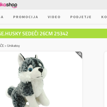
BA
PROMOCIJA
VIDEO
PODJETJE
KO
GE.HUSKY SEDEČI 26CM 25342
AČE
>
Unikatoy