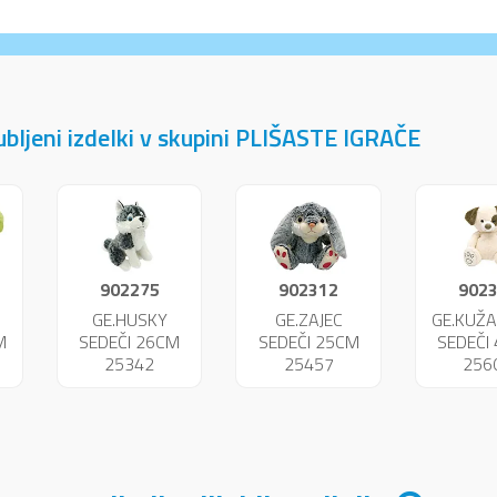
jubljeni izdelki v skupini PLIŠASTE IGRAČE
902275
902312
902
A
GE.HUSKY
GE.ZAJEC
GE.KUŽA
M
SEDEČI 26CM
SEDEČI 25CM
SEDEČI
25342
25457
256