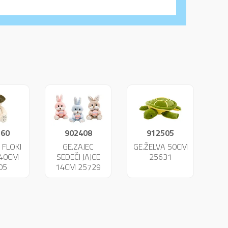
360
902408
912505
 FLOKI
GE.ZAJEC
GE.ŽELVA 50CM
 40CM
SEDEČI JAJCE
25631
05
14CM 25729