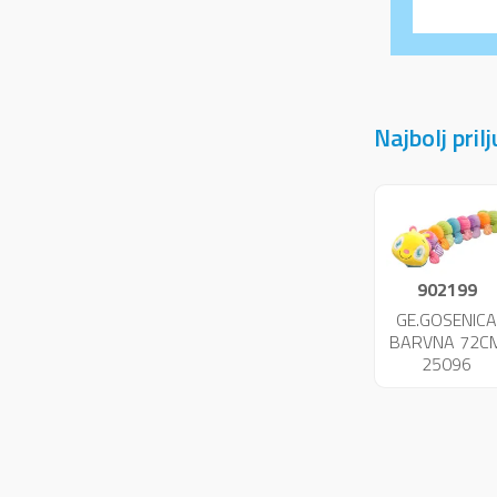
Najbolj pril
902199
GE.GOSENIC
BARVNA 72C
25096