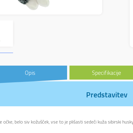
Opis
Specifikacije
Predstavitev
 očke, belo siv kožušček, vse to je plišasti sedeči kuža sibirski husk