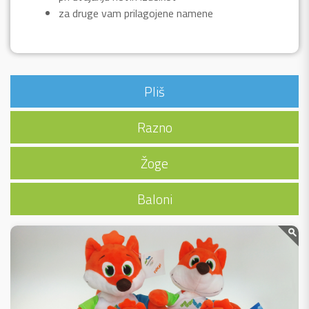
za druge vam prilagojene namene
Pliš
Razno
Žoge
Baloni