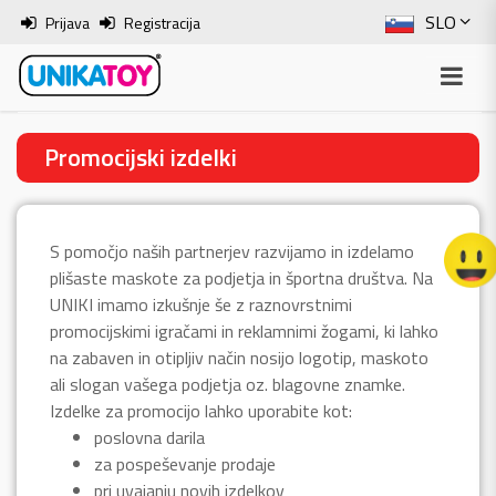
SLO
Prijava
Registracija
ENG
ITA
Promocijski izdelki
HRV
BOS
S pomočjo naših partnerjev razvijamo in izdelamo
plišaste maskote za podjetja in športna društva. Na
UNIKI imamo izkušnje še z raznovrstnimi
promocijskimi igračami in reklamnimi žogami, ki lahko
na zabaven in otipljiv način nosijo logotip, maskoto
ali slogan vašega podjetja oz. blagovne znamke.
Izdelke za promocijo lahko uporabite kot:
poslovna darila
za pospeševanje prodaje
pri uvajanju novih izdelkov