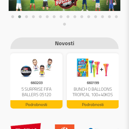
Novosti
660203
660199
A
5 SURPRISE FIFA
BUNCH O BALLOONS
L
BALLERS 05120
TROPICAL 100+40KOS
FREE 04199
Podrobnosti
Podrobnosti