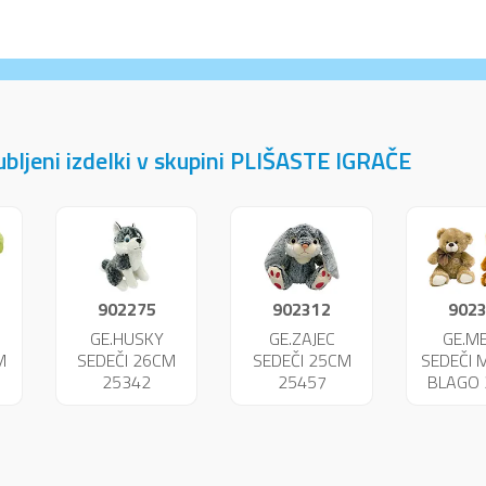
jubljeni izdelki v skupini PLIŠASTE IGRAČE
902275
902312
902
A
GE.HUSKY
GE.ZAJEC
GE.M
M
SEDEČI 26CM
SEDEČI 25CM
SEDEČI
25342
25457
BLAGO
256