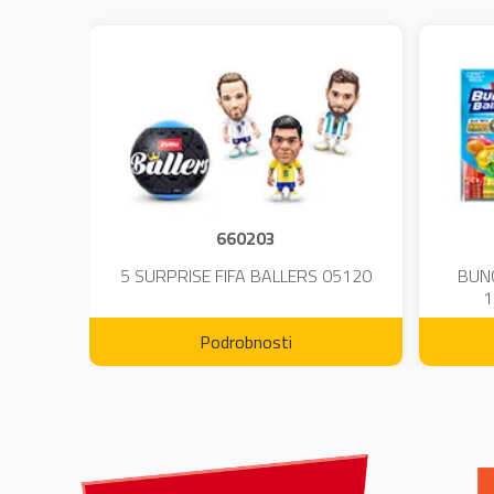
660203
DIUM-
5 SURPRISE FIFA BALLERS 05120
BUN
1
Podrobnosti