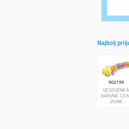
Najbolj pril
902199
GE.GOSENIC
BARVNA 72C
25096