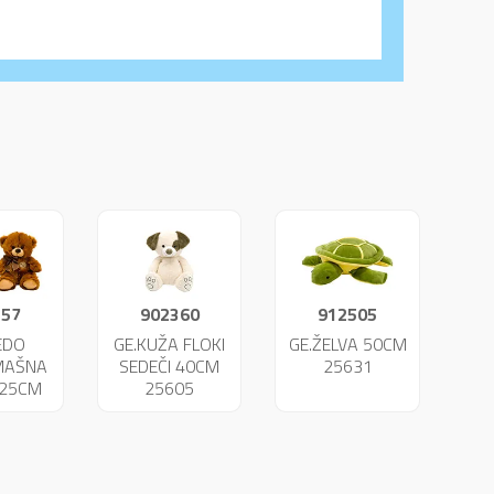
357
902360
912505
EDO
GE.KUŽA FLOKI
GE.ŽELVA 50CM
 MAŠNA
SEDEČI 40CM
25631
 25CM
25605
02