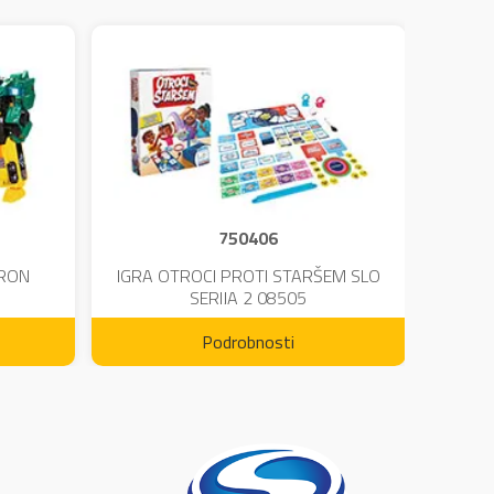
750406
TRON
IGRA OTROCI PROTI STARŠEM SLO
KINE
SERIJA 2 08505
Podrobnosti