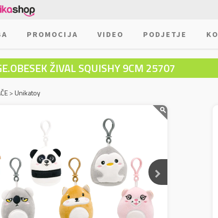
BA
PROMOCIJA
VIDEO
PODJETJE
KO
GE.OBESEK ŽIVAL SQUISHY 9CM 25707
AČE
>
Unikatoy