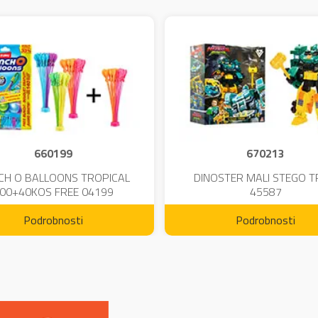
660199
670213
CH O BALLOONS TROPICAL
DINOSTER MALI STEGO 
00+40KOS FREE 04199
45587
Podrobnosti
Podrobnosti