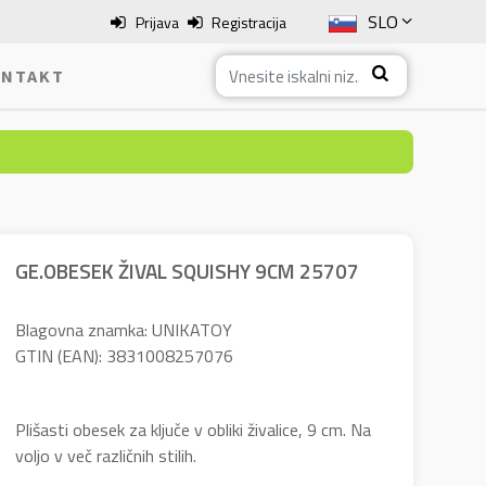
SLO
Prijava
Registracija
ENG
NTAKT
ITA
HRV
BOS
GE.OBESEK ŽIVAL SQUISHY 9CM 25707
Blagovna znamka: UNIKATOY
GTIN (EAN): 3831008257076
Plišasti obesek za ključe v obliki živalice, 9 cm. Na
voljo v več različnih stilih.