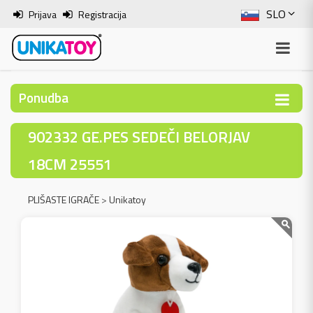
SLO
Prijava
Registracija
ENG
ITA
Ponudba
HRV
902332 GE.PES SEDEČI BELORJAV
BOS
18CM 25551
PLIŠASTE IGRAČE
>
Unikatoy