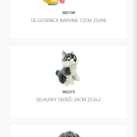
902199
GE.GOSENICA BARVNA 72CM 25096
902275
GE.HUSKY SEDEČI 26CM 25342