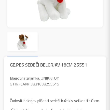
GE.PES SEDEČI BELORJAV 18CM 25551
Blagovna znamka: UNIKATOY
GTIN (EAN): 3831008255515
Čudovit belorjav plišasti sedeči kužek v velikosti 18 cm.