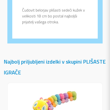
Čudovit belorjav plišasti sedeči kužek v
velikosti 18 cm bo postal najboljši
prijatelj vašega otroka.
Najbolj priljubljeni izdelki v skupini PLIŠASTE
IGRAČE