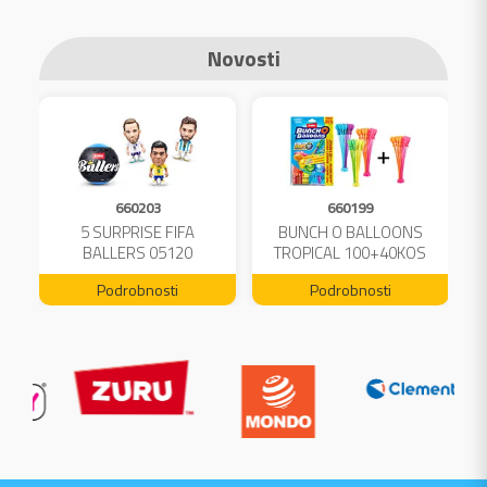
Novosti
660203
660199
A
5 SURPRISE FIFA
BUNCH O BALLOONS
L
BALLERS 05120
TROPICAL 100+40KOS
FREE 04199
Podrobnosti
Podrobnosti