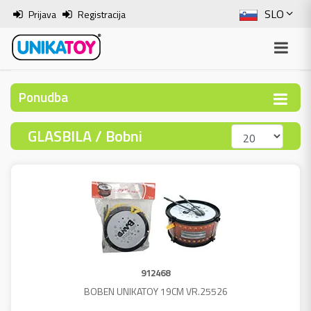
SLO
Prijava
Registracija
ENG
ITA
Ponudba
HRV
GLASBILA / Bobni
BOS
912468
BOBEN UNIKATOY 19CM VR.25526