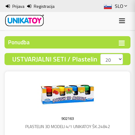
SLO
Prijava
Registracija
ENG
ITA
Ponudba
HRV
USTVARJALNI SETI / Plastelin
BOS
902163
PLASTELIN 3D MODELI 4/1 UNIKATOY ŠK.24842