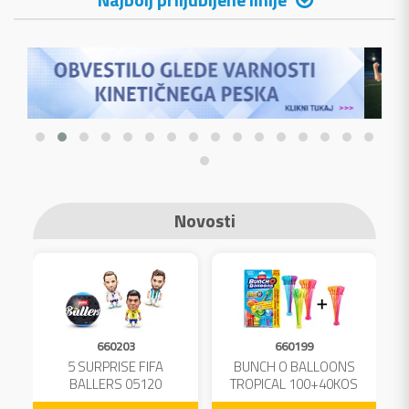
Novosti
660203
660199
A
5 SURPRISE FIFA
BUNCH O BALLOONS
L
BALLERS 05120
TROPICAL 100+40KOS
FREE 04199