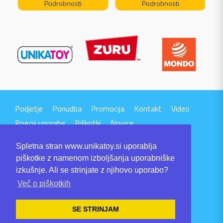
Podrobnosti
Podrobnosti
Podjetje
Ponudba
Promocija
Kontakt
Video
Pogoji uporabe
Piškotki
Novice
Spletna stran www.unikatoy.si uporablja
piškotke z namenom izboljšanja uporabniške
izkušnje. Ali se strinjate z njihovo uporabo?
Več o piškotkih
UNIKA TTI d.o.o.
Volaričeva ulica 1
SE STRINJAM
SI-6230 POSTOJNA