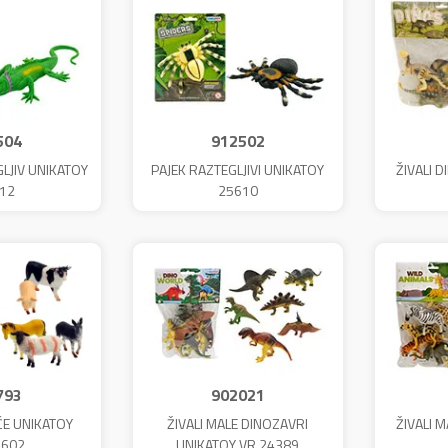
504
912502
LJIV UNIKATOY
PAJEK RAZTEGLJIVI UNIKATOY
ŽIVALI 
12
25610
793
902021
ČE UNIKATOY
ŽIVALI MALE DINOZAVRI
ŽIVALI 
3602
UNIKATOY VR.24389