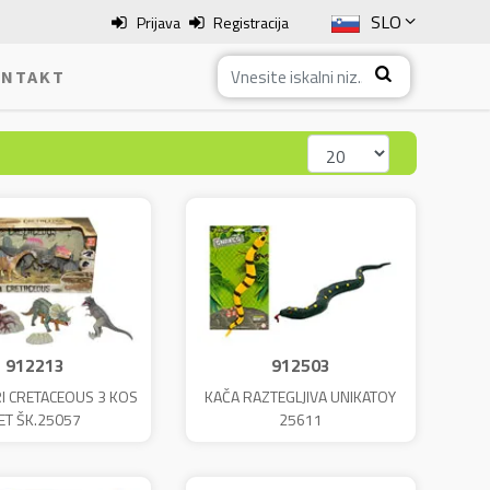
SLO
Prijava
Registracija
ENG
NTAKT
ITA
HRV
BOS
912213
912503
I CRETACEOUS 3 KOS
KAČA RAZTEGLJIVA UNIKATOY
ET ŠK.25057
25611