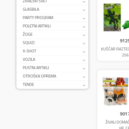
ŽIVALSKI SVET
GLASBILA
PARTY PROGRAM
POLETNI ARTIKLI
ŽOGE
912
SQUIZI
KUŠČAR RAZTEG
X-SHOT
256
VOZILA
PUSTNI ARTIKLI
OTROŠKA OPREMA
TENDE
901
ŽIVALI DOMA
VR.2