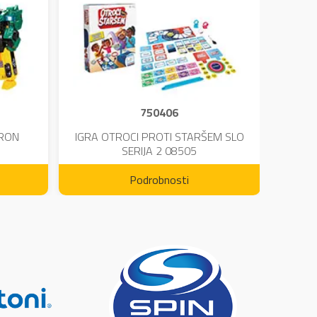
750406
TRON
IGRA OTROCI PROTI STARŠEM SLO
KINE
SERIJA 2 08505
Podrobnosti