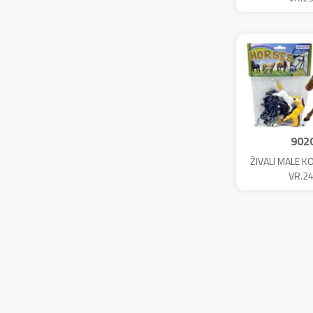
902
ŽIVALI MALE K
VR.2