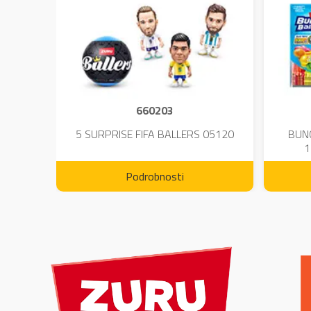
660203
DIUM-
5 SURPRISE FIFA BALLERS 05120
BUN
1
Podrobnosti