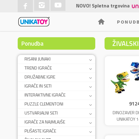
NOVO! Spletna trgovina
PONUD
ŽIVALSK
Ponudba
RISANI JUNAKI
TREND IGRAČE
DRUŽABNE IGRE
IGRAČE IN SETI
INTERAKTIVNE IGRAČE
912
PUZZLE CLEMENTONI
DINOZAVER DI
USTVARJALNI SETI
UNIKATOY 
IGRAČE ZA NAJMLAJŠE
ŠK.2
PLIŠASTE IGRAČE