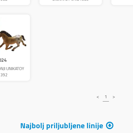
024
ONJI UNIKATOY
4392
<
1
>
Najbolj priljubljene linije