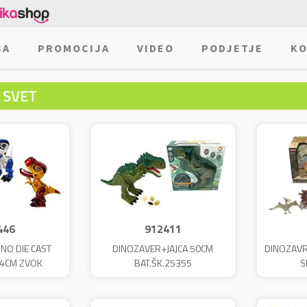
BA
PROMOCIJA
VIDEO
PODJETJE
KO
I SVET
446
912411
NO DIE CAST
DINOZAVER+JAJCA 50CM
DINOZAVR
14CM ZVOK
BAT.ŠK.25355
S
5407