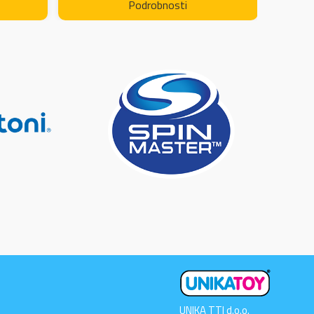
Podrobnosti
UNIKA TTI d.o.o.