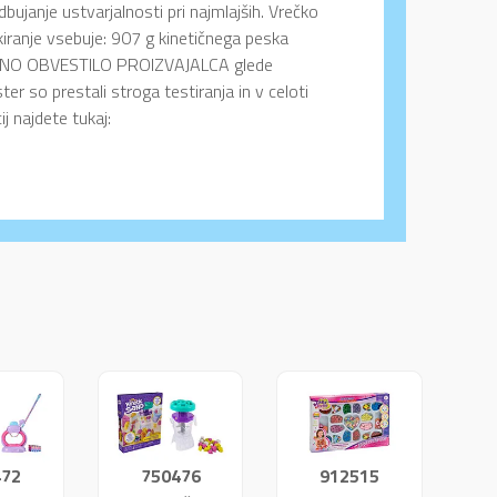
dbujanje ustvarjalnosti pri najmlajših. Vrečko
kiranje vsebuje: 907 g kinetičnega peska
RADNO OBVESTILO PROIZVAJALCA glede
 so prestali stroga testiranja in v celoti
j najdete tukaj:
472
750476
912515