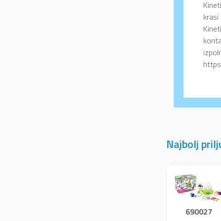
Kinet
krasi
Kine
konta
izpol
https
Najbolj pril
690027