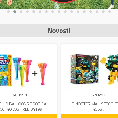
Novosti
660199
670213
CH O BALLOONS TROPICAL
DINOSTER MALI STEGO 
00+40KOS FREE 04199
45587