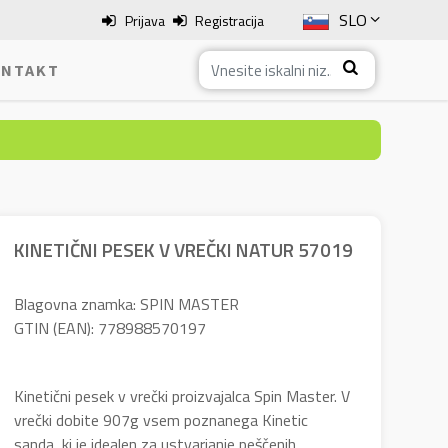
SLO
Prijava
Registracija
ENG
NTAKT
ITA
HRV
BOS
KINETIČNI PESEK V VREČKI NATUR 57019
Blagovna znamka: SPIN MASTER
GTIN (EAN): 778988570197
Kinetični pesek v vrečki proizvajalca Spin Master. V
vrečki dobite 907g vsem poznanega Kinetic
sanda, ki je idealen za ustvarjanje peščenih