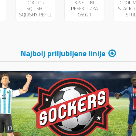
DOCTOR
KINETIČNI
COOL 
SQUISH-
PESEK PIZZA
STACKD 
SQUISHY REFILL
05921
STU
2
47343
ZAPES
059
Najbolj priljubljene linije