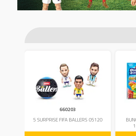
660203
DIUM-
5 SURPRISE FIFA BALLERS 05120
BUN
1