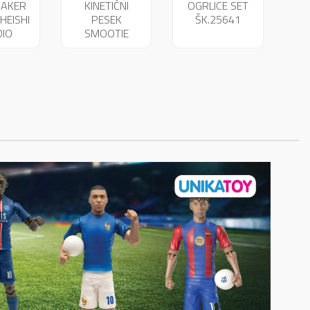
MAKER
KINETIČNI
OGRLICE SET
HEISHI
PESEK
ŠK.25641
DIO
SMOOTIE
TNICE
MIXER 09961
49