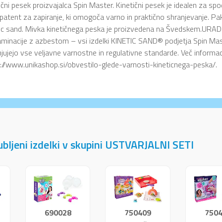
ični pesek proizvajalca Spin Master. Kinetični pesek je idealen za spo
 patent za zapiranje, ki omogoča varno in praktično shranjevanje. Pa
tic sand. Mivka kinetičnega peska je proizvedena na Švedskem.U
minacije z azbestom – vsi izdelki KINETIC SAND® podjetja Spin Master
njujejo vse veljavne varnostne in regulativne standarde. Več informaci
://www.unikashop.si/obvestilo-glede-varnosti-kineticnega-peska/.
jubljeni izdelki v skupini USTVARJALNI SETI
690028
750409
750