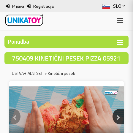
SLO
Prijava
Registracija
ENG
ITA
Ponudba
HRV
750409 KINETIČNI PESEK PIZZA 05921
BOS
USTVARJALNI SETI
>
Kinetični pesek