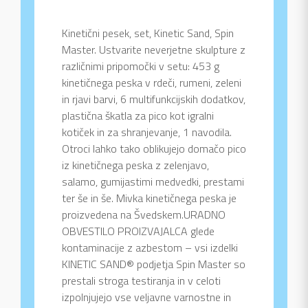
Kinetični pesek, set, Kinetic Sand, Spin
Master. Ustvarite neverjetne skulpture z
različnimi pripomočki v setu: 453 g
kinetičnega peska v rdeči, rumeni, zeleni
in rjavi barvi, 6 multifunkcijskih dodatkov,
plastična škatla za pico kot igralni
kotiček in za shranjevanje, 1 navodila.
Otroci lahko tako oblikujejo domačo pico
iz kinetičnega peska z zelenjavo,
salamo, gumijastimi medvedki, prestami
ter še in še. Mivka kinetičnega peska je
proizvedena na Švedskem.URADNO
OBVESTILO PROIZVAJALCA glede
kontaminacije z azbestom – vsi izdelki
KINETIC SAND® podjetja Spin Master so
prestali stroga testiranja in v celoti
izpolnjujejo vse veljavne varnostne in