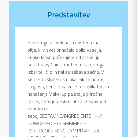
Predstavitev
Samorogi so prelepa in misteriozna
bitja, ki v svet prinašajo obilo veselja.
Enako lahko pričakujete od make up
seta Crazy Chic z motivom samoroga.
Izberite ličilo in naj se zabava začne. V
setu so vključeni šminka, lak za nohte,
lip gloss, senčilo za veke ter aplikator za
nanašanje.Make-up paleta je priročne
oblike, zato jo deklice lahko vsepovsod
vzamejo s
seboj.SESTAVINE/INGREDIENTS:(1-7)
POWDERED EYE SHIMMER –
ESKETAJOČE SENČILO V PRAHU ZA