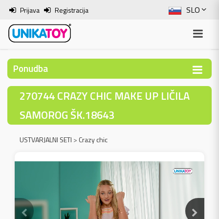
SLO
Prijava
Registracija
ENG
ITA
Ponudba
HRV
270744 CRAZY CHIC MAKE UP LIČILA
BOS
SAMOROG ŠK.18643
USTVARJALNI SETI
>
Crazy chic