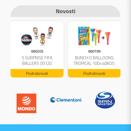
Novosti
660203
660199
A
5 SURPRISE FIFA
BUNCH O BALLOONS
L
BALLERS 05120
TROPICAL 100+40KOS
FREE 04199
Podrobnosti
Podrobnosti