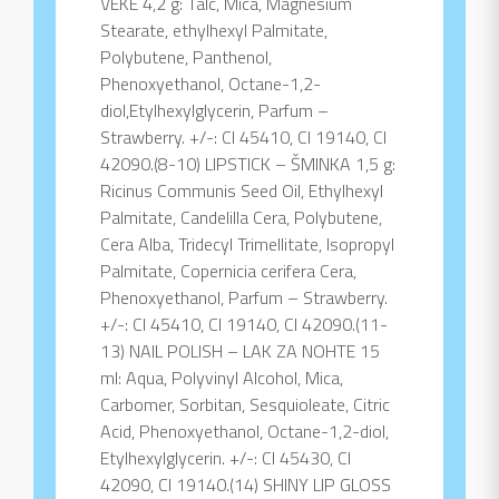
VEKE 4,2 g: Talc, Mica, Magnesium
Stearate, ethylhexyl Palmitate,
Polybutene, Panthenol,
Phenoxyethanol, Octane-1,2-
diol,Etylhexylglycerin, Parfum –
Strawberry. +/-: CI 45410, CI 19140, CI
42090.(8-10) LIPSTICK – ŠMINKA 1,5 g:
Ricinus Communis Seed Oil, Ethylhexyl
Palmitate, Candelilla Cera, Polybutene,
Cera Alba, Tridecyl Trimellitate, Isopropyl
Palmitate, Copernicia cerifera Cera,
Phenoxyethanol, Parfum – Strawberry.
+/-: CI 45410, CI 19140, CI 42090.(11-
13) NAIL POLISH – LAK ZA NOHTE 15
ml: Aqua, Polyvinyl Alcohol, Mica,
Carbomer, Sorbitan, Sesquioleate, Citric
Acid, Phenoxyethanol, Octane-1,2-diol,
Etylhexylglycerin. +/-: CI 45430, CI
42090, CI 19140.(14) SHINY LIP GLOSS