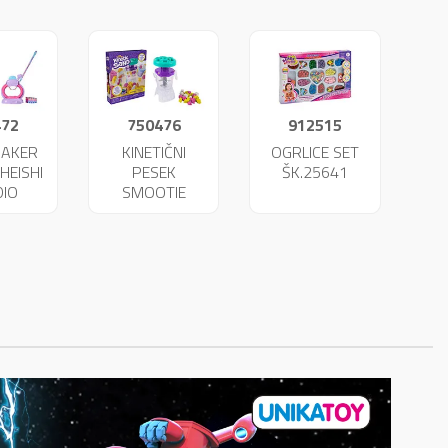
472
750476
912515
MAKER
KINETIČNI
OGRLICE SET
HEISHI
PESEK
ŠK.25641
DIO
SMOOTIE
TNICE
MIXER 09961
49