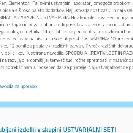
Pen, Clementoni! Ta izvirni ustvarjalni laboratorij omogoča otrokom, da
a pisala s široko paleto dodatkov. Naj ustvarjalnost zaživi in naj 
INACIJA ZABAVE IN USTVARJANJA: Nov komplet Idea Pen ponuja nes
ično stojalo in bogat nabor orodij poskrbita za enostavno in zabavno
ga malega umetnika. Otroci lahko eksperimentirajo z različnimi barva
noma edinstvena pisala za šolo ali prosti čas. VSEBINA: 10 prozorni
nike, 12 polnil za pisala v 4 različnih barvah, 7 vrečk različnih dekoraci
k v obliki likov, Ilustrirana navodila. SPODBUJA KREATIVNOST IN 
i ne razvijajo le domišljije, temveč tudi ročne spretnosti in natančno
im potrebščinam ali poseben dar za prijatelje. Naj ustvarjalnost ne 
avodila za uporabo
jubljeni izdelki v skupini USTVARJALNI SETI