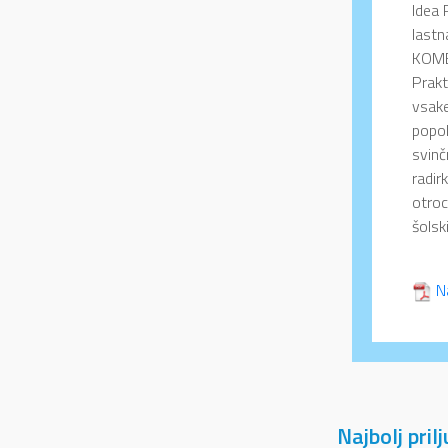
Idea 
lastn
KOMB
Prakt
vsake
popol
svinč
radir
otroc
šolsk
N
Najbolj pril