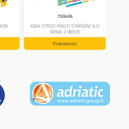
750406
TRON
IGRA OTROCI PROTI STARŠEM SLO
KINE
SERIJA 2 08505
Podrobnosti