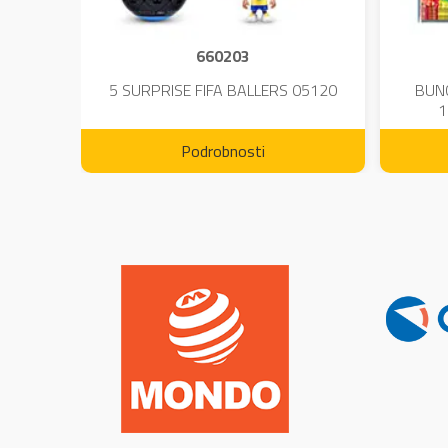
660203
DIUM-
5 SURPRISE FIFA BALLERS 05120
BUN
1
Podrobnosti