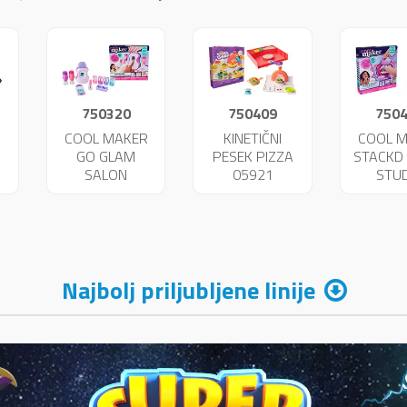
750320
750409
750
COOL MAKER
KINETIČNI
COOL 
GO GLAM
PESEK PIZZA
STACKD 
SALON
05921
STU
2
NOHTOV 02581
ZAPES
059
Najbolj priljubljene linije