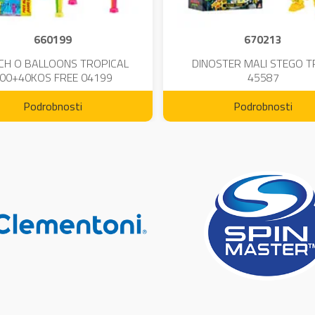
660199
670213
CH O BALLOONS TROPICAL
DINOSTER MALI STEGO 
00+40KOS FREE 04199
45587
Podrobnosti
Podrobnosti