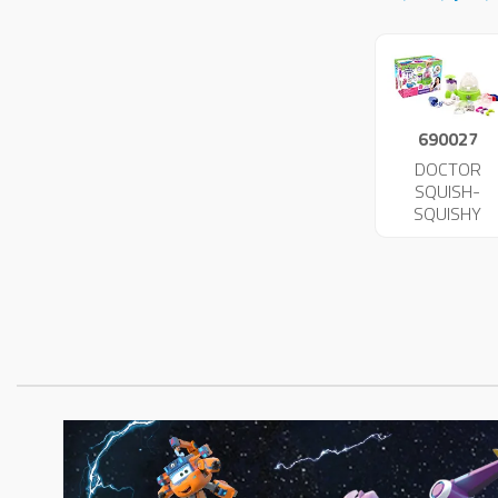
690027
DOCTOR
SQUISH-
SQUISHY
MAKER 4734