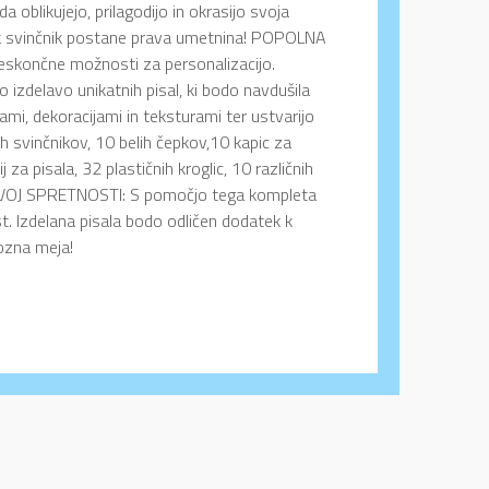
 oblikujejo, prilagodijo in okrasijo svoja
vsak svinčnik postane prava umetnina! POPOLNA
končne možnosti za personalizacijo.
 izdelavo unikatnih pisal, ki bodo navdušila
mi, dekoracijami in teksturami ter ustvarijo
h svinčnikov, 10 belih čepkov,10 kapic za
j za pisala, 32 plastičnih kroglic, 10 različnih
RAZVOJ SPRETNOSTI: S pomočjo tega kompleta
st. Izdelana pisala bodo odličen dodatek k
pozna meja!