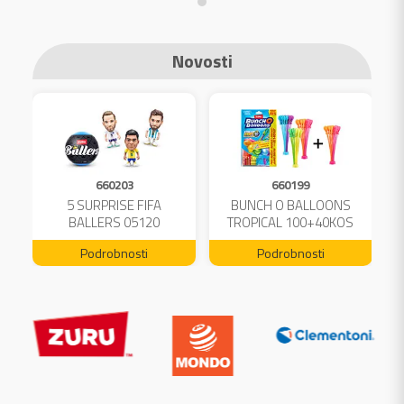
Novosti
660203
660199
A
5 SURPRISE FIFA
BUNCH O BALLOONS
L
BALLERS 05120
TROPICAL 100+40KOS
FREE 04199
Podrobnosti
Podrobnosti