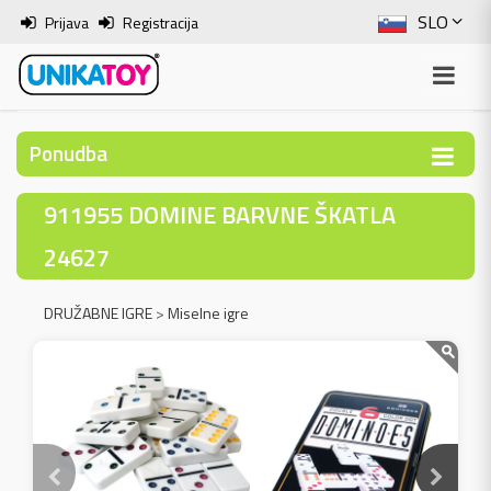
SLO
Prijava
Registracija
ENG
ITA
Ponudba
HRV
911955 DOMINE BARVNE ŠKATLA
BOS
24627
DRUŽABNE IGRE
>
Miselne igre