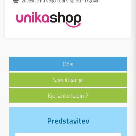
Izdelek je na voljo tudi v spletni trgovini
Opis
Specifikacije
Kje lahko kupim?
Predstavitev