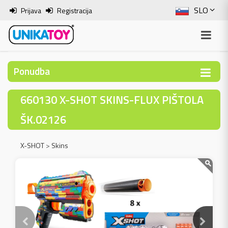
SLO
Prijava
Registracija
ENG
ITA
Ponudba
HRV
660130 X-SHOT SKINS-FLUX PIŠTOLA
BOS
ŠK.02126
X-SHOT
>
Skins