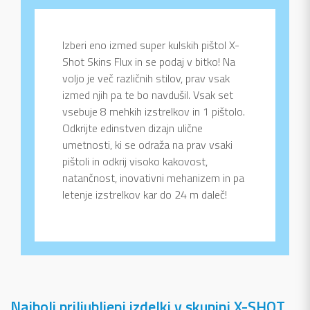
Izberi eno izmed super kulskih pištol X-
Shot Skins Flux in se podaj v bitko! Na
voljo je več različnih stilov, prav vsak
izmed njih pa te bo navdušil. Vsak set
vsebuje 8 mehkih izstrelkov in 1 pištolo.
Odkrijte edinstven dizajn ulične
umetnosti, ki se odraža na prav vsaki
pištoli in odkrij visoko kakovost,
natančnost, inovativni mehanizem in pa
letenje izstrelkov kar do 24 m daleč!
Najbolj priljubljeni izdelki v skupini X-SHOT