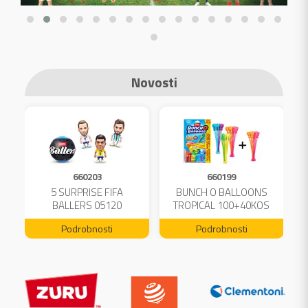
Novosti
660203
660199
A
5 SURPRISE FIFA
BUNCH O BALLOONS
L
BALLERS 05120
TROPICAL 100+40KOS
FREE 04199
Podrobnosti
Podrobnosti