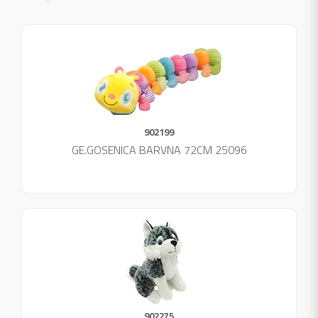
902199
GE.GOSENICA BARVNA 72CM 25096
902275