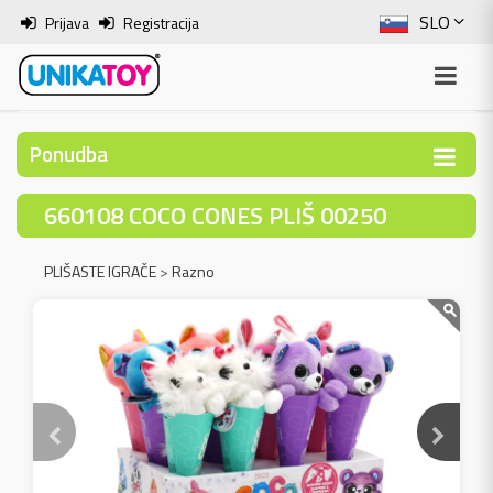
SLO
Prijava
Registracija
ENG
ITA
Ponudba
HRV
660108 COCO CONES PLIŠ 00250
BOS
PLIŠASTE IGRAČE
>
Razno