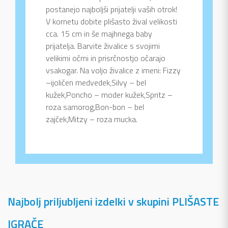
postanejo najboljši prijatelji vaših otrok!
V kornetu dobite plišasto žival velikosti
cca. 15 cm in še majhnega baby
prijatelja. Barvite živalice s svojimi
velikimi očmi in prisrčnostjo očarajo
vsakogar. Na voljo živalice z imeni: Fizzy
–ijoličen medvedek,Silvy – bel
kužek,Poncho – moder kužek,Spritz –
roza samorog,Bon-bon – bel
zajček,Mitzy – roza mucka.
Najbolj priljubljeni izdelki v skupini PLIŠASTE
IGRAČE