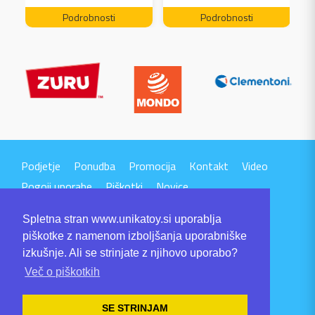
FREE 04199
Podrobnosti
Podrobnosti
Podjetje
Ponudba
Promocija
Kontakt
Video
Pogoji uporabe
Piškotki
Novice
Spletna stran www.unikatoy.si uporablja
piškotke z namenom izboljšanja uporabniške
izkušnje. Ali se strinjate z njihovo uporabo?
Več o piškotkih
UNIKA TTI d.o.o.
Volaričeva ulica 1
SE STRINJAM