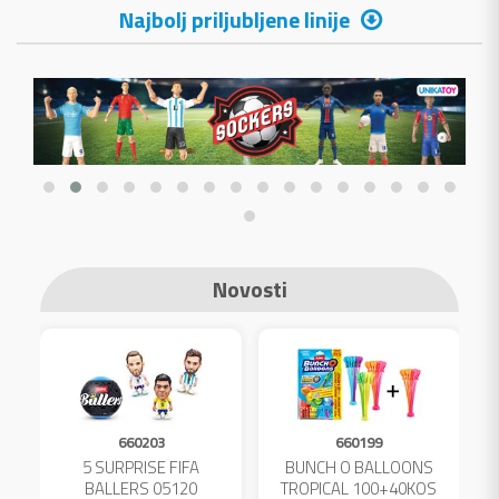
Najbolj priljubljene linije
Novosti
660203
660199
A
5 SURPRISE FIFA
BUNCH O BALLOONS
L
BALLERS 05120
TROPICAL 100+40KOS