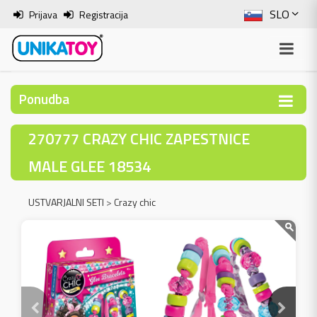
SLO
Prijava
Registracija
ENG
ITA
Ponudba
HRV
270777 CRAZY CHIC ZAPESTNICE
BOS
MALE GLEE 18534
USTVARJALNI SETI
>
Crazy chic