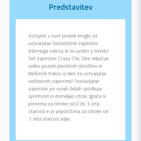
Predstavitev
Vstopite v svet pisanih kroglic za
ustvarjanje fantastičnih zapestnic
ležernega videza, ki so vedno v trendu!
Set zapestnic Crazy Chic Glee vključuje
veliko pisanih plastičnih obročkov in
bleščečih trakov iz likre za ustvarjanje
večbarvnih zapestnic! Sestavljanje
zapestnic po svojih željah spodbuja
spretnost in domišljijo otrok. Igrača ni
primerna za otroke od 0 do 3. leta
starosti in je priporočena za otroke od
7. leta starosti dalje.