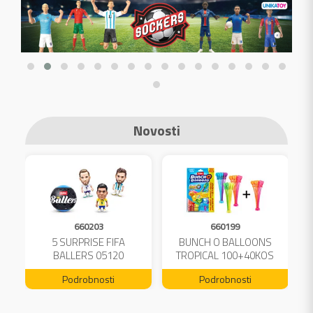
Novosti
660203
660199
A
5 SURPRISE FIFA
BUNCH O BALLOONS
L
BALLERS 05120
TROPICAL 100+40KOS
FREE 04199
Podrobnosti
Podrobnosti