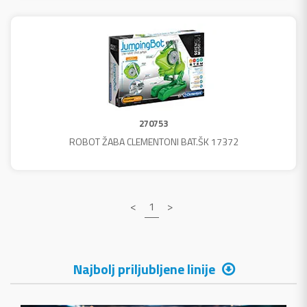
270753
ROBOT ŽABA CLEMENTONI BAT.ŠK 17372
<
1
>
Najbolj priljubljene linije