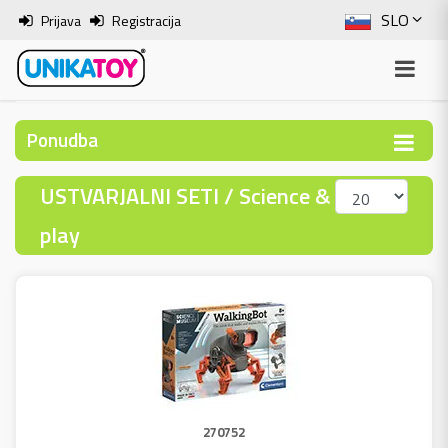
SLO
Prijava
Registracija
ENG
ITA
Ponudba
HRV
USTVARJALNI SETI / Science &
BOS
play
270752