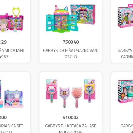
129
750340
ŠA MUCA MINI
GABBYS DH HIŠA PRAZNOVANJ
GABBYS 
4967
02718
CARNI
300
410002
PALNICA SET
GABBYS DH KRTAČA ZA LASE
GABBY
 37410
MUCA 42888
Š