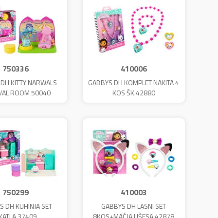
750336
410006
DH KITTY NARWALS
GABBYS DH KOMPLET NAKITA 4
VAL ROOM 50040
KOS ŠK.42880
750299
410003
S DH KUHINJA SET
GABBYS DH LASNI SET
KATLA 37409
8KOS+MAČJA UŠESA 42878