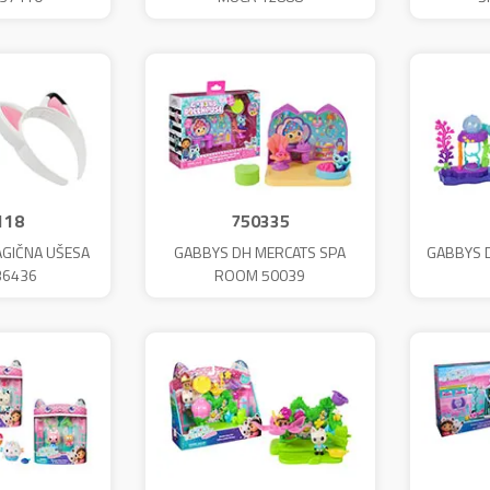
118
750335
GIČNA UŠESA
GABBYS DH MERCATS SPA
GABBYS 
36436
ROOM 50039