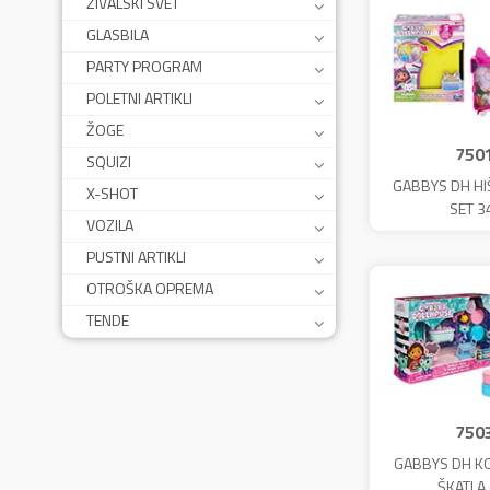
ŽIVALSKI SVET
GLASBILA
PARTY PROGRAM
POLETNI ARTIKLI
ŽOGE
750
SQUIZI
GABBYS DH HI
X-SHOT
SET 3
VOZILA
PUSTNI ARTIKLI
OTROŠKA OPREMA
TENDE
750
GABBYS DH KO
ŠKATLA