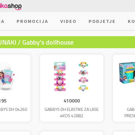
BA
PROMOCIJA
VIDEO
PODJETJE
KO
UNAKI / Gabby's dollhouse
195
410000
BBYS DH 04260
GABBYS DH ELASTIKE ZA LASE
GAB
4KOS 42882
PRES