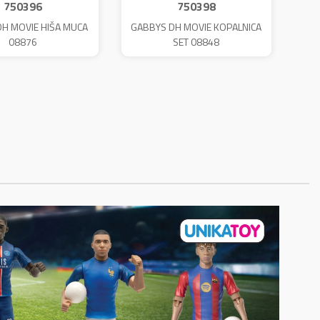
750396
750398
H MOVIE HIŠA MUCA
GABBYS DH MOVIE KOPALNICA
08876
SET 08848