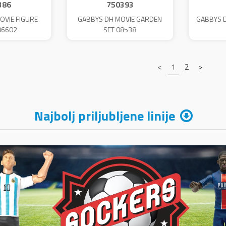
386
750393
OVIE FIGURE
GABBYS DH MOVIE GARDEN
GABBYS D
06602
SET 08538
<
1
2
>
Najbolj priljubljene linije