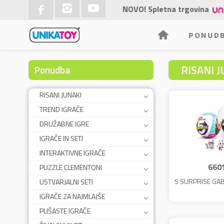
NOVO! Spletna trgovina
PONUD
RISANI J
Ponudba
RISANI JUNAKI
TREND IGRAČE
DRUŽABNE IGRE
IGRAČE IN SETI
INTERAKTIVNE IGRAČE
660
PUZZLE CLEMENTONI
5 SURPRISE GA
USTVARJALNI SETI
IGRAČE ZA NAJMLAJŠE
PLIŠASTE IGRAČE