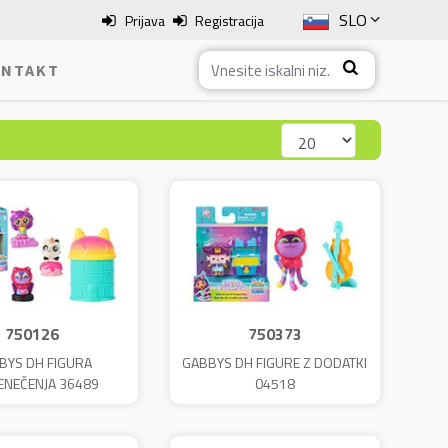
SLO
Prijava
Registracija
ENG
NTAKT
ITA
HRV
BOS
750126
750373
BYS DH FIGURA
GABBYS DH FIGURE Z DODATKI
ENEČENJA 36489
04518