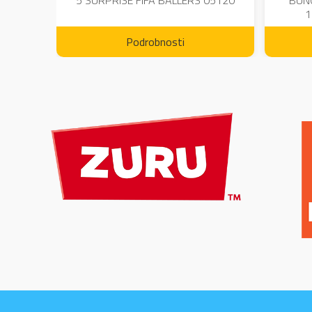
DIUM-
5 SURPRISE FIFA BALLERS 05120
BUN
1
Podrobnosti