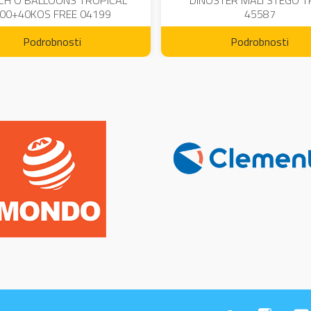
CH O BALLOONS TROPICAL
DINOSTER MALI STEGO 
00+40KOS FREE 04199
45587
Podrobnosti
Podrobnosti