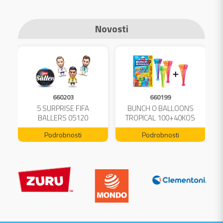
Novosti
660203
660199
A
5 SURPRISE FIFA
BUNCH O BALLOONS
L
BALLERS 05120
TROPICAL 100+40KOS
FREE 04199
Podrobnosti
Podrobnosti