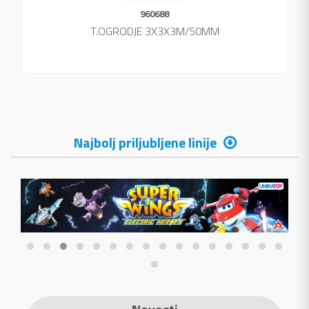
960688
T.OGRODJE 3X3X3M/50MM
Najbolj priljubljene linije