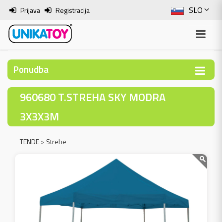
SLO
Prijava
Registracija
ENG
ITA
Ponudba
HRV
960680 T.STREHA SKY MODRA
BOS
3X3X3M
TENDE
>
Strehe