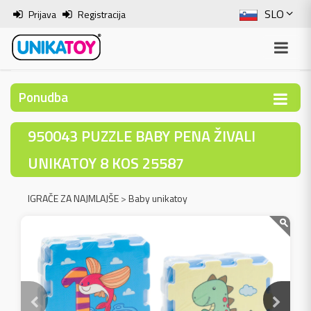
SLO
Prijava
Registracija
ENG
ITA
Ponudba
HRV
950043 PUZZLE BABY PENA ŽIVALI
BOS
UNIKATOY 8 KOS 25587
IGRAČE ZA NAJMLAJŠE
>
Baby unikatoy