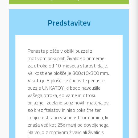
Predstavitev
Penaste plošče v obliki puzzel z
motivom prikupnih živalic so primerne
za otroke od 10. meseca starosti dalje.
Velikost ene plošče je 300x10x300 mm.
V setu je 8 plošč. Te čudovite penaste
puzzle UNIKATOY, ki bodo navdušile
vašega otroka, so varne in otroku
prijazne. Izdelane so iz novih materialov,
so brez ftalatov in niso toksične ter
imajo testirano vsebnost formamida, ki
znaša več kot 25x manj od dovoljenega.
Na voljo z motivom živalic ali živalic s