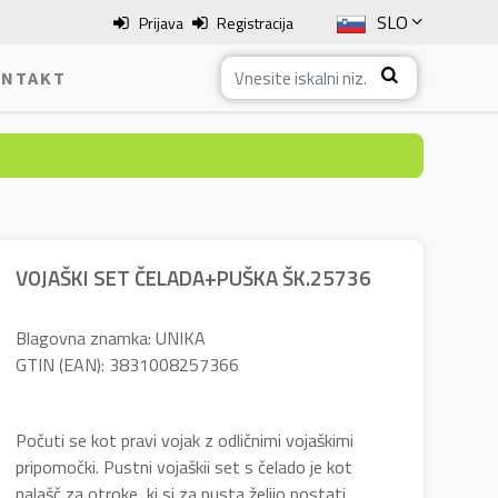
SLO
Prijava
Registracija
ENG
NTAKT
ITA
HRV
BOS
VOJAŠKI SET ČELADA+PUŠKA ŠK.25736
Blagovna znamka: UNIKA
GTIN (EAN): 3831008257366
Počuti se kot pravi vojak z odličnimi vojaškimi
pripomočki. Pustni vojaškii set s čelado je kot
nalašč za otroke, ki si za pusta želijo postati