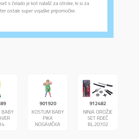
set s čelado je kot nalašč za otroke, ki si za
d ter ostale super vojaške pripomočke.
689
901920
912482
 BABY
KOSTUM BABY
NINJA OROŽJE
AVER
PIKA
SET RDEČ
14
NOGAVIČKA
BL.20702
23951