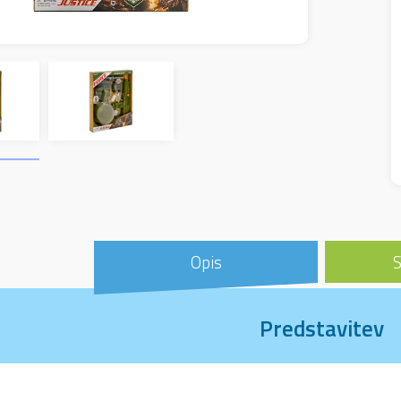
Opis
S
Predstavitev