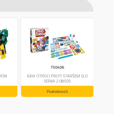
750406
TRON
IGRA OTROCI PROTI STARŠEM SLO
KINE
SERIJA 2 08505
Podrobnosti