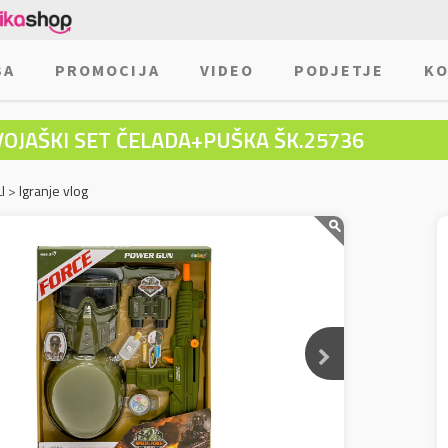
BA
PROMOCIJA
VIDEO
PODJETJE
KO
VOJAŠKI SET ČELADA+PUŠKA ŠK.25736
I
>
Igranje vlog