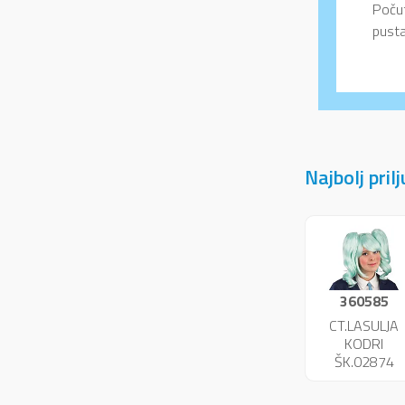
Počut
pusta
Najbolj pril
360585
CT.LASULJA
KODRI
ŠK.02874