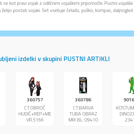
i se kot pravi vojak z odličnimi vojaškimi pripomočki. Pustni vojaškii 
 želijo postati vojaki. Set vsebuje čelado, puško, kompas, daljnogle
jubljeni izdelki v skupini PUSTNI ARTIKLI
360757
360786
901
CT.OBROČ
CT.BARVA
KOSTUM
HUDIČ+REP+METULJČEK
TUBA OBRAZ
DINOZ
VR.5166
MIX BL. 09410
234