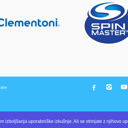
rabe
 izboljšanja uporabniške izkušnje. Ali se strinjate z njihovo 