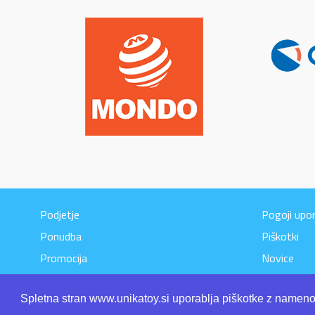
Podjetje
Pogoji upo
Ponudba
Piškotki
Promocija
Novice
Kontakt
Spletna stran www.unikatoy.si uporablja piškotke z namenom
Video