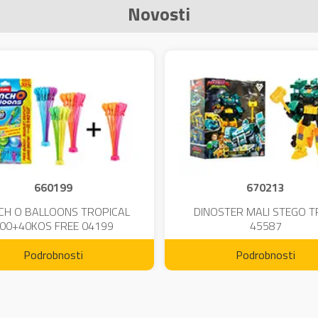
Novosti
660199
670213
CH O BALLOONS TROPICAL
DINOSTER MALI STEGO 
00+40KOS FREE 04199
45587
Podrobnosti
Podrobnosti