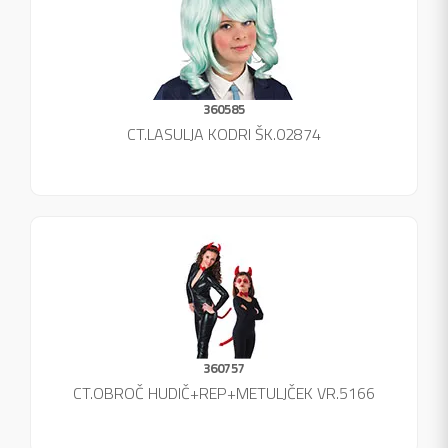
360585
CT.LASULJA KODRI ŠK.02874
360757
CT.OBROČ HUDIČ+REP+METULJČEK VR.5166