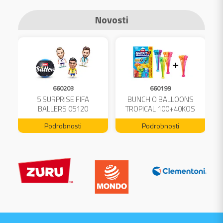
Novosti
660203
660199
A
5 SURPRISE FIFA
BUNCH O BALLOONS
L
BALLERS 05120
TROPICAL 100+40KOS
FREE 04199
Podrobnosti
Podrobnosti