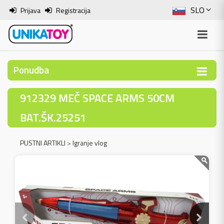
SLO
Prijava
Registracija
ENG
ITA
Ponudba
HRV
912329 MEČ SPACE ARMS 50CM
BOS
BAT.ŠK.25251
PUSTNI ARTIKLI
>
Igranje vlog