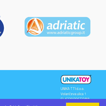
UNIKA TTI d.o.o.
Volaričeva ulica 1
SI-6230 POSTOJNA
Tel: +386 5 700 00 00