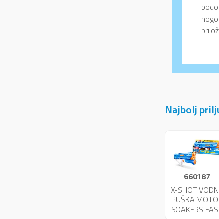
bodo 
nogo.
prilo
Najbolj pril
660187
X-SHOT VODN
PUŠKA MOTO
SOAKERS FAS