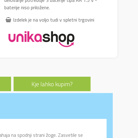
delovanje potrebuje 3 baterije tipa AA 1.5 V -
baterije niso priložene.
Izdelek je na voljo tudi v spletni trgovini
Kje lahko kupim?
ahaja na spodnji strani žoge. Zasvetile se