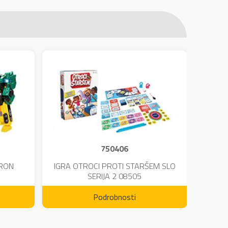
750406
TRON
IGRA OTROCI PROTI STARŠEM SLO
KINE
SERIJA 2 08505
Podrobnosti