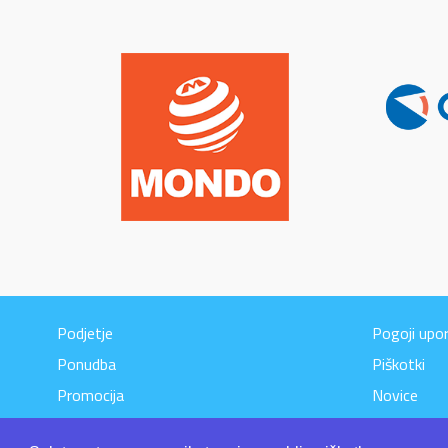
Podjetje
Pogoji upo
Ponudba
Piškotki
Promocija
Novice
Kontakt