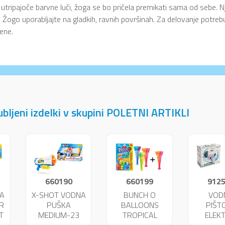
utripajoče barvne luči, žoga se bo pričela premikati sama od sebe. N
 Žogo uporabljajte na gladkih, ravnih površinah. Za delovanje potrebuj
žene.
jubljeni izdelki v skupini POLETNI ARTIKLI
660190
660199
912
A
X-SHOT VODNA
BUNCH O
VOD
R
PUŠKA
BALLOONS
PIŠT
T
MEDIUM-23
TROPICAL
ELEKT