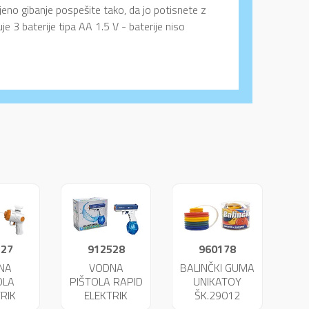
jeno gibanje pospešite tako, da jo potisnete z
e 3 baterije tipa AA 1.5 V - baterije niso
527
912528
960178
NA
VODNA
BALINČKI GUMA
OLA
PIŠTOLA RAPID
UNIKATOY
RIK
ELEKTRIK
ŠK.29012