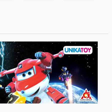
ATOY
UNIKATOY
53
25654