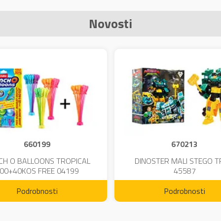
Novosti
660199
670213
CH O BALLOONS TROPICAL
DINOSTER MALI STEGO 
00+40KOS FREE 04199
45587
Podrobnosti
Podrobnosti