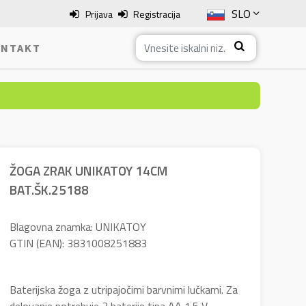
SLO
Prijava
Registracija
ENG
NTAKT
ITA
HRV
BOS
ŽOGA ZRAK UNIKATOY 14CM
BAT.ŠK.25188
Blagovna znamka: UNIKATOY
GTIN (EAN): 3831008251883
Baterijska žoga z utripajočimi barvnimi lučkami. Za