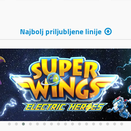
FAST FILL
100+40KOS
UNIK
25719
FREE 04199
256
Najbolj priljubljene linije