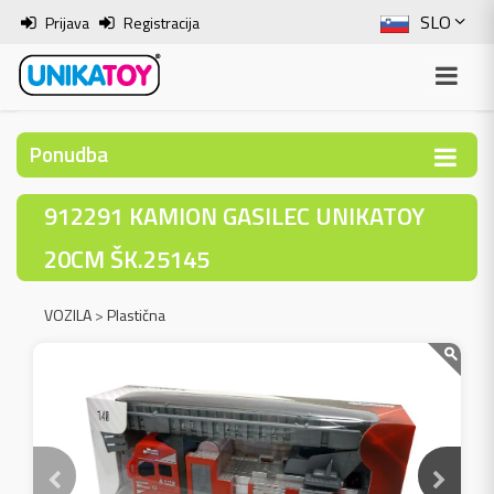
SLO
Prijava
Registracija
ENG
ITA
Ponudba
HRV
912291 KAMION GASILEC UNIKATOY
BOS
20CM ŠK.25145
VOZILA
>
Plastična