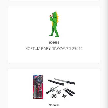
901689
KOSTUM BABY DINOZAVER 23414
912482