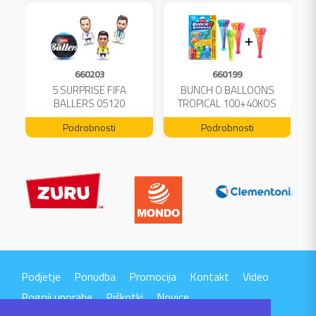
660203
660199
A
5 SURPRISE FIFA
BUNCH O BALLOONS
L
BALLERS 05120
TROPICAL 100+40KOS
FREE 04199
Podrobnosti
Podrobnosti
Podjetje
Ponudba
Promocija
Kontakt
Video
Pogoji uporabe
Piškotki
Novice