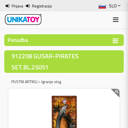
SLO
Prijava
Registracija
ENG
ITA
Ponudba
HRV
912208 GUSAR-PIRATES
BOS
SET.BL.25051
PUSTNI ARTIKLI
>
Igranje vlog