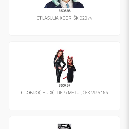
360585
CT.LASULJA KODRI ŠK.02874
360757
CT.OBROČ HUDIČ+REP+METULJČEK VR.5166