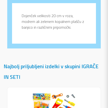
Dojenček velikosti 20 cm v roza,
modrem ali zelenem kopalnem plašču z
banjico in različnimi pripomočki.
Najbolj priljubljeni izdelki v skupini IGRAČE
IN SETI