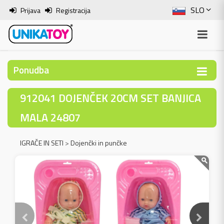
SLO
Prijava
Registracija
ENG
ITA
Ponudba
HRV
912041 DOJENČEK 20CM SET BANJICA
BOS
MALA 24807
IGRAČE IN SETI
>
Dojenčki in punčke