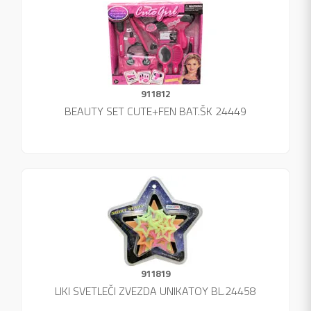
911812
BEAUTY SET CUTE+FEN BAT.ŠK 24449
911819
LIKI SVETLEČI ZVEZDA UNIKATOY BL.24458