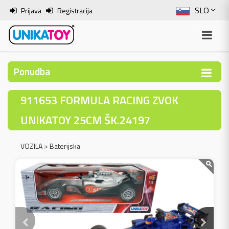
SLO
Prijava
Registracija
ENG
ITA
Ponudba
HRV
911653 FORMULA RACING ZVOK
BOS
UNIKATOY 25CM ŠK.24197
VOZILA
>
Baterijska