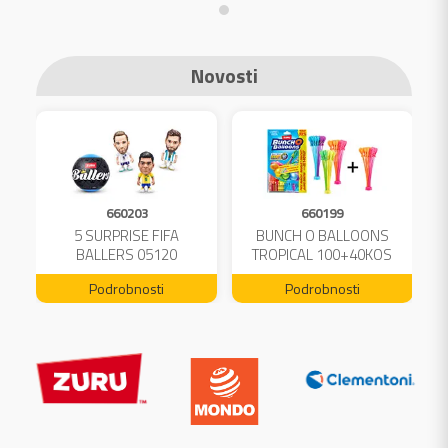
Novosti
660203
660199
A
5 SURPRISE FIFA
BUNCH O BALLOONS
L
BALLERS 05120
TROPICAL 100+40KOS
FREE 04199
Podrobnosti
Podrobnosti