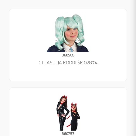
360585
CT.LASULJA KODRI ŠK.02874
360757