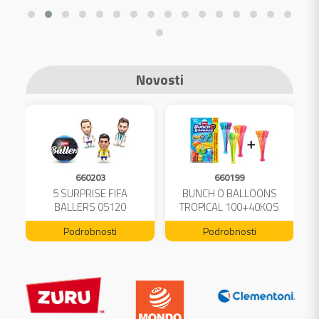
Novosti
660203
660199
A
5 SURPRISE FIFA
BUNCH O BALLOONS
L
BALLERS 05120
TROPICAL 100+40KOS
FREE 04199
Podrobnosti
Podrobnosti