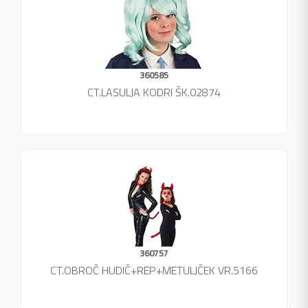
360585
CT.LASULJA KODRI ŠK.02874
360757
CT.OBROČ HUDIČ+REP+METULJČEK VR.5166