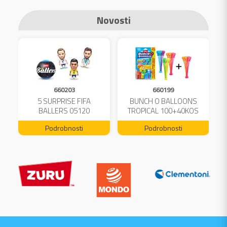
Novosti
660203
660199
A
5 SURPRISE FIFA
BUNCH O BALLOONS
L
BALLERS 05120
TROPICAL 100+40KOS
FREE 04199
Podrobnosti
Podrobnosti