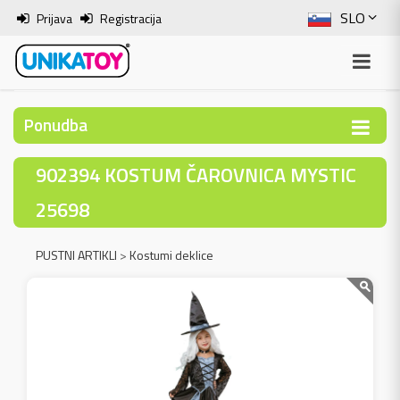
SLO
Prijava
Registracija
ENG
ITA
Ponudba
HRV
902394 KOSTUM ČAROVNICA MYSTIC
BOS
25698
PUSTNI ARTIKLI
>
Kostumi deklice