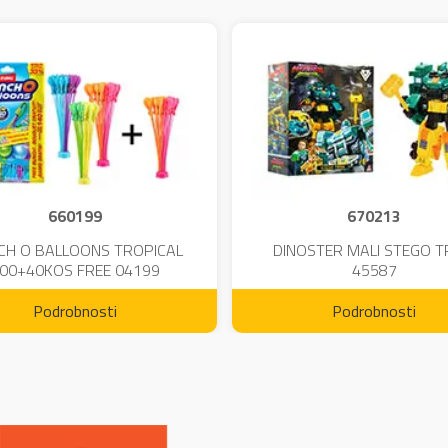
660199
670213
CH O BALLOONS TROPICAL
DINOSTER MALI STEGO 
00+40KOS FREE 04199
45587
Podrobnosti
Podrobnosti