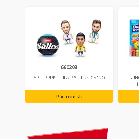
660203
DIUM-
5 SURPRISE FIFA BALLERS 05120
BUN
1
Podrobnosti