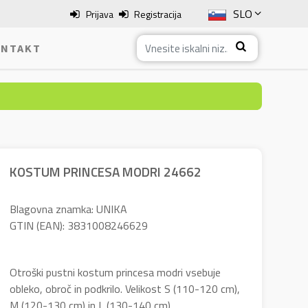
SLO
Prijava
Registracija
ENG
NTAKT
ITA
HRV
BOS
KOSTUM PRINCESA MODRI 24662
Blagovna znamka: UNIKA
GTIN (EAN): 3831008246629
Otroški pustni kostum princesa modri vsebuje
obleko, obroč in podkrilo. Velikost S (110-120 cm),
M (120-130 cm) in L (130-140 cm).