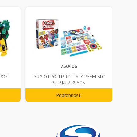
750406
TRON
IGRA OTROCI PROTI STARŠEM SLO
KINE
SERIJA 2 08505
Podrobnosti