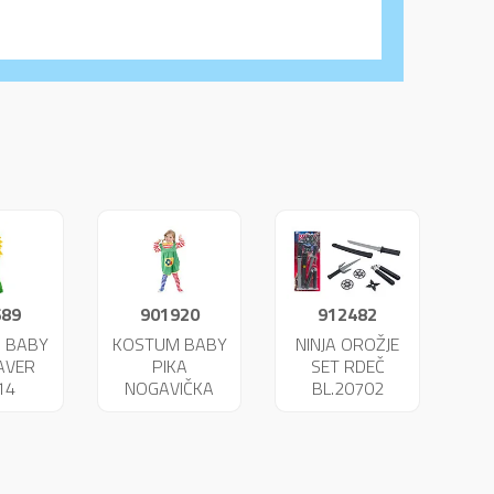
689
901920
912482
 BABY
KOSTUM BABY
NINJA OROŽJE
AVER
PIKA
SET RDEČ
14
NOGAVIČKA
BL.20702
23951