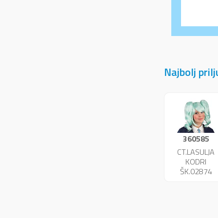
Najbolj pril
360585
CT.LASULJA
KODRI
ŠK.02874