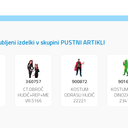
jubljeni izdelki v skupini PUSTNI ARTIKLI
360757
900872
901
CT.OBROČ
KOSTUM
KOSTUM
HUDIČ+REP+METULJČEK
ODRASLI HUDIČ
DINOZ
VR.5166
22221
234