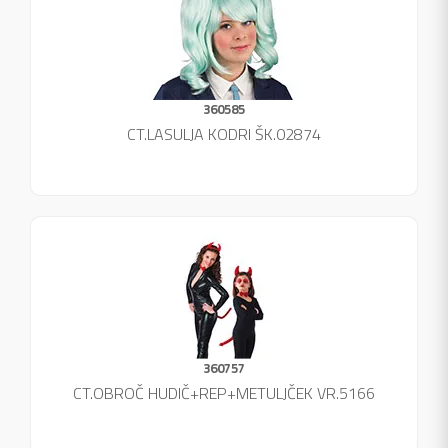
360585
CT.LASULJA KODRI ŠK.02874
360757
CT.OBROČ HUDIČ+REP+METULJČEK VR.5166