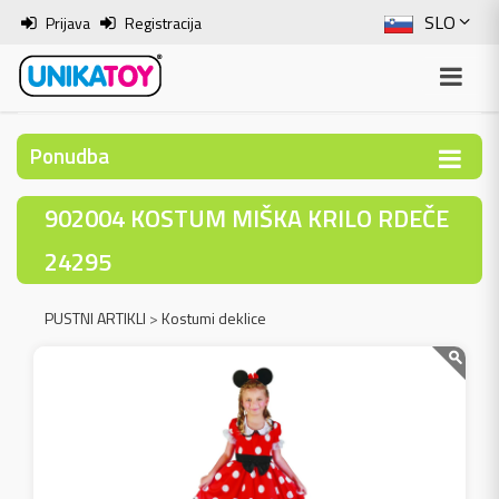
SLO
Prijava
Registracija
ENG
ITA
Ponudba
HRV
902004 KOSTUM MIŠKA KRILO RDEČE
BOS
24295
PUSTNI ARTIKLI
>
Kostumi deklice