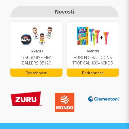
Novosti
660203
660199
A
5 SURPRISE FIFA
BUNCH O BALLOONS
L
BALLERS 05120
TROPICAL 100+40KOS
FREE 04199
Podrobnosti
Podrobnosti