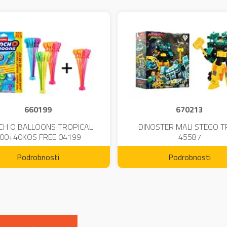
660199
670213
CH O BALLOONS TROPICAL
DINOSTER MALI STEGO 
00+40KOS FREE 04199
45587
Podrobnosti
Podrobnosti