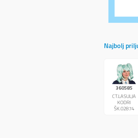
Najbolj pril
360585
CT.LASULJA
KODRI
ŠK.02874