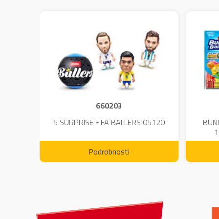
660203
DIUM-
5 SURPRISE FIFA BALLERS 05120
BUN
1
Podrobnosti