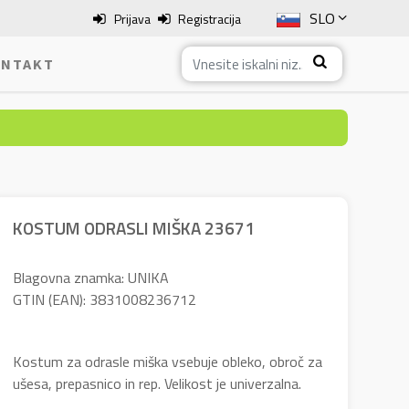
SLO
Prijava
Registracija
ENG
NTAKT
ITA
HRV
BOS
KOSTUM ODRASLI MIŠKA 23671
Blagovna znamka: UNIKA
GTIN (EAN): 3831008236712
Kostum za odrasle miška vsebuje obleko, obroč za
ušesa, prepasnico in rep. Velikost je univerzalna.