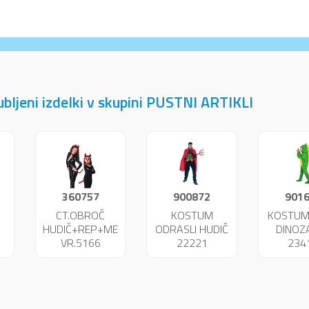
jubljeni izdelki v skupini PUSTNI ARTIKLI
360757
900872
901
CT.OBROČ
KOSTUM
KOSTUM
HUDIČ+REP+METULJČEK
ODRASLI HUDIČ
DINOZ
VR.5166
22221
234