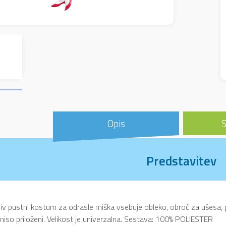
Opis
S
Predstavitev
iv pustni kostum za odrasle miška vsebuje obleko, obroč za ušesa, p
i niso priloženi. Velikost je univerzalna. Sestava: 100% POLIESTER