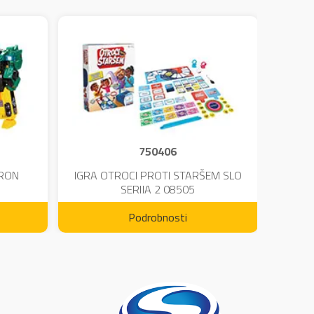
750406
TRON
IGRA OTROCI PROTI STARŠEM SLO
KINE
SERIJA 2 08505
Podrobnosti