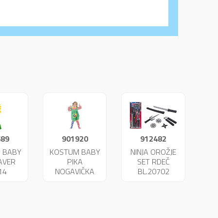
689
901920
912482
 BABY
KOSTUM BABY
NINJA OROŽJE
AVER
PIKA
SET RDEČ
14
NOGAVIČKA
BL.20702
23951