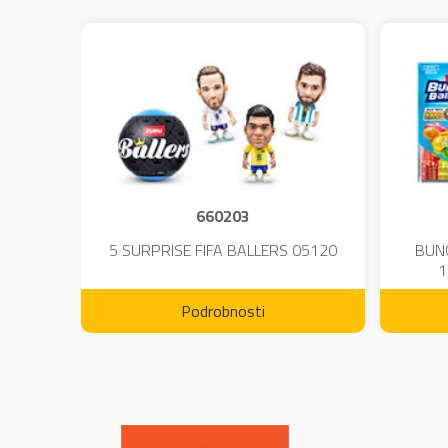
660203
DIUM-
5 SURPRISE FIFA BALLERS 05120
BUN
1
Podrobnosti