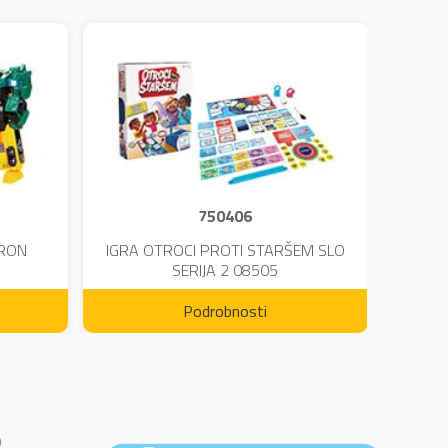
750406
TRON
IGRA OTROCI PROTI STARŠEM SLO
KINE
SERIJA 2 08505
Podrobnosti