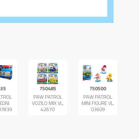
435
750485
750500
ATROL
PAW PATROL
PAW PATROL
EDNI
VOZILO MIX VL.
MINI FIGURE VL.
07839
42670
03609