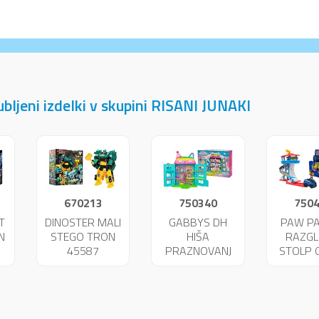
jubljeni izdelki v skupini RISANI JUNAKI
670213
750340
750
T
DINOSTER MALI
GABBYS DH
PAW P
N
STEGO TRON
HIŠA
RAZGL
45587
PRAZNOVANJ
STOLP 
02718