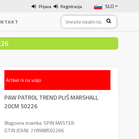
SLO
Prijava
Registracija
ENG
NTAKT
ITA
226
HRV
BOS
Artikel ni na voljo
PAW PATROL TREND PLIŠ MARSHALL
20CM 50226
Blagovna znamka: SPIN MASTER
GTIN (EAN): 778988502266