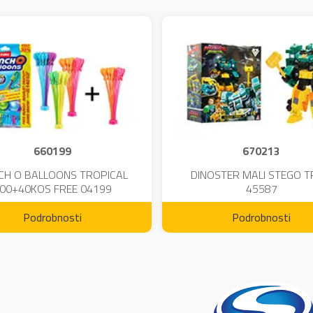
660199
670213
CH O BALLOONS TROPICAL
DINOSTER MALI STEGO 
00+40KOS FREE 04199
45587
Podrobnosti
Podrobnosti