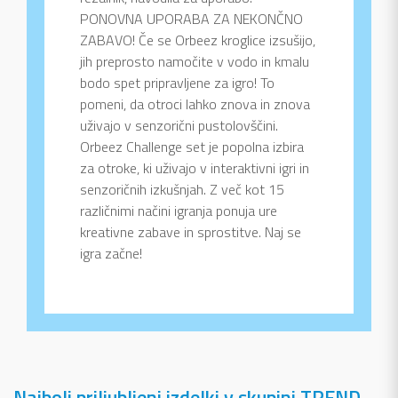
PONOVNA UPORABA ZA NEKONČNO
ZABAVO! Če se Orbeez kroglice izsušijo,
jih preprosto namočite v vodo in kmalu
bodo spet pripravljene za igro! To
pomeni, da otroci lahko znova in znova
uživajo v senzorični pustolovščini.
Orbeez Challenge set je popolna izbira
za otroke, ki uživajo v interaktivni igri in
senzoričnih izkušnjah. Z več kot 15
različnimi načini igranja ponuja ure
kreativne zabave in sprostitve. Naj se
igra začne!
Najbolj priljubljeni izdelki v skupini TREND