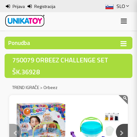
SLO
Prijava
Registracija
ENG
ITA
Ponudba
HRV
750079 ORBEEZ CHALLENGE SET
BOS
ŠK.36928
TREND IGRAČE
>
Orbeez