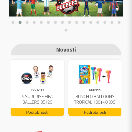
Novosti
660203
660199
A
5 SURPRISE FIFA
BUNCH O BALLOONS
L
BALLERS 05120
TROPICAL 100+40KOS
FREE 04199
Podrobnosti
Podrobnosti