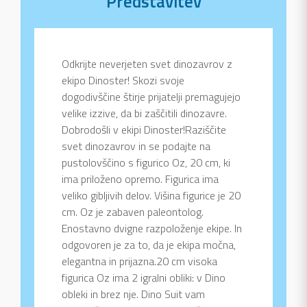
Predstavitev
Odkrijte neverjeten svet dinozavrov z
ekipo Dinoster! Skozi svoje
dogodivščine štirje prijatelji premagujejo
velike izzive, da bi zaščitili dinozavre.
Dobrodošli v ekipi Dinoster!Raziščite
svet dinozavrov in se podajte na
pustolovščino s figurico Oz, 20 cm, ki
ima priloženo opremo. Figurica ima
veliko gibljivih delov. Višina figurice je 20
cm. Oz je zabaven paleontolog.
Enostavno dvigne razpoloženje ekipe. In
odgovoren je za to, da je ekipa močna,
elegantna in prijazna.20 cm visoka
figurica Oz ima 2 igralni obliki: v Dino
obleki in brez nje. Dino Suit vam