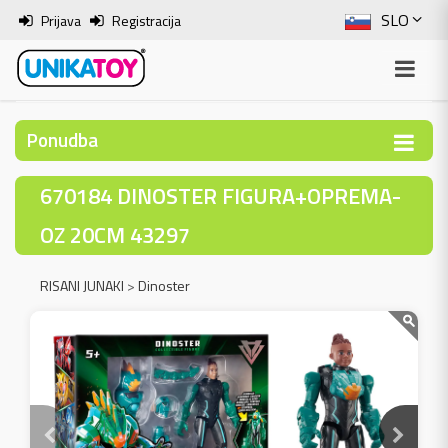
SLO
Prijava
Registracija
ENG
ITA
Ponudba
HRV
670184 DINOSTER FIGURA+OPREMA-
BOS
OZ 20CM 43297
RISANI JUNAKI
>
Dinoster