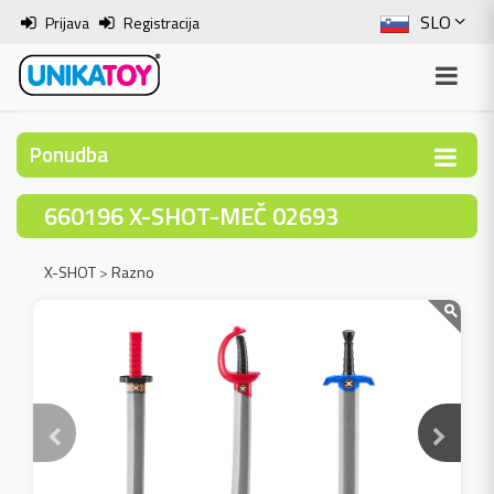
SLO
Prijava
Registracija
ENG
ITA
Ponudba
HRV
660196 X-SHOT-MEČ 02693
BOS
X-SHOT
>
Razno