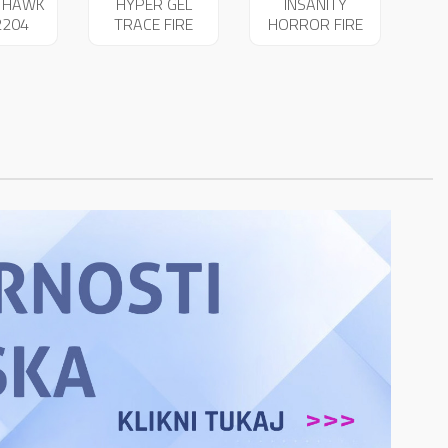
A HAWK
HYPER GEL
INSANITY
2204
TRACE FIRE
HORROR FIRE
03589
PIŠTOLA 03336