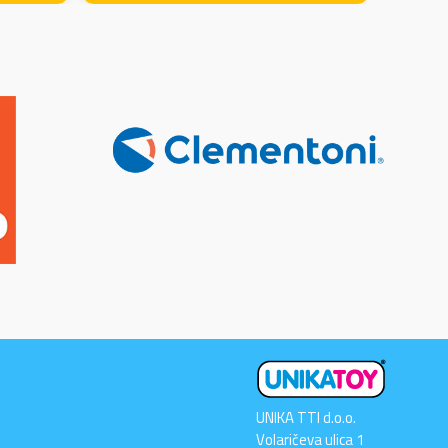
UNIKA TTI d.o.o.
Volaričeva ulica 1