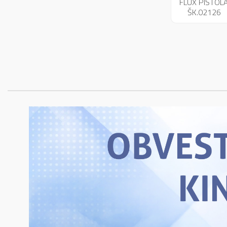
FLUX PIŠTOL
ŠK.02126