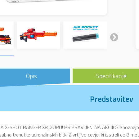
Opis
Specifikacije
Predstavitev
A X-SHOT RANGER X8, ZURU! PRIPRAVLJENI NA AKCIJO? Spoznajte X-
abne trenutke adrenalinskih bitk! Z vrtljivo cevjo, ki izstreli do 8 me