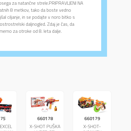
lj dosega za natančne strele.PRIPRAVLJENI NA
datnih 8 metkov, tako da boste vedno
jšal ciljanje, in se podajte v noro bitko s
trostrelski daljnogled. Zdaj je čas, da
merno za otroke od 8. leta dalje.
175
660178
660179
 EXCEL
X-SHOT PUŠKA
X-SHOT-