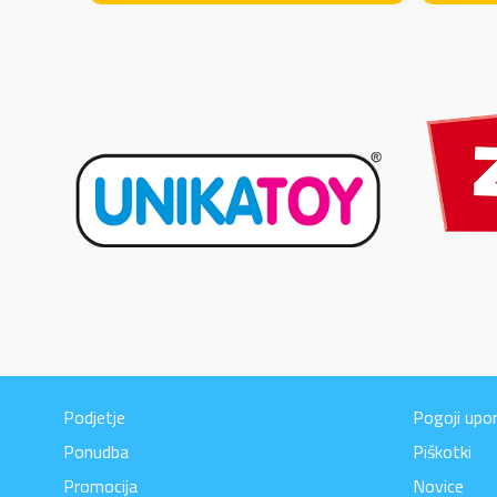
Podjetje
Pogoji upo
Ponudba
Piškotki
Promocija
Novice