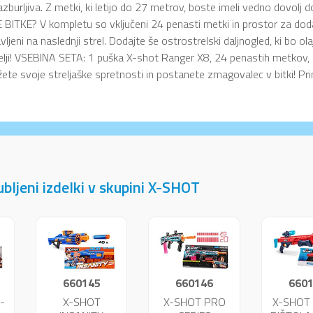
razburljiva. Z metki, ki letijo do 27 metrov, boste imeli vedno dovo
BITKE? V kompletu so vključeni 24 penasti metki in prostor za do
avljeni na naslednji strel. Dodajte še ostrostrelski daljnogled, ki bo ola
telji! VSEBINA SETA: 1 puška X-shot Ranger X8, 24 penastih metkov, os
ete svoje streljaške spretnosti in postanete zmagovalec v bitki! Pri
jubljeni izdelki v skupini X-SHOT
660145
660146
660
-
X-SHOT
X-SHOT PRO
X-SHOT