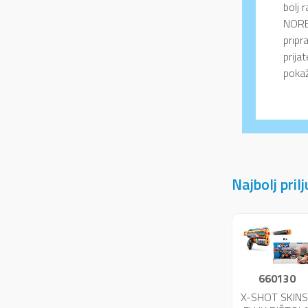
bolj 
NORE 
pripr
prija
pokaž
Najbolj pril
660130
X-SHOT SKINS