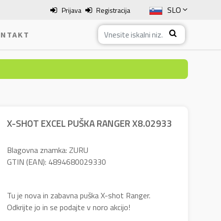
SLO
Prijava
Registracija
ENG
NTAKT
ITA
HRV
BOS
X-SHOT EXCEL PUŠKA RANGER X8.02933
Blagovna znamka: ZURU
GTIN (EAN): 4894680029330
Tu je nova in zabavna puška X-shot Ranger.
Odkrijte jo in se podajte v noro akcijo!