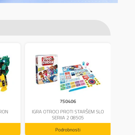
750406
TRON
IGRA OTROCI PROTI STARŠEM SLO
KINE
SERIJA 2 08505
Podrobnosti