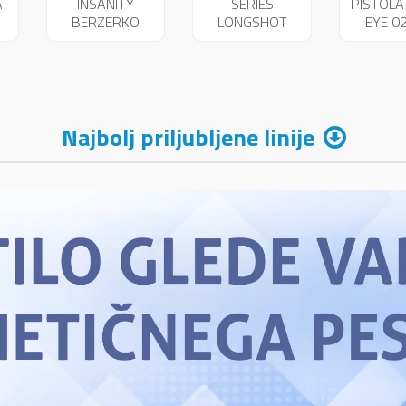
A
INSANITY
SERIES
PIŠTOL
BERZERKO
LONGSHOT
EYE 0
PUŠKA
ŠK.02680
ŠK.02766
Najbolj priljubljene linije