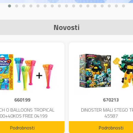
Novosti
660199
670213
CH O BALLOONS TROPICAL
DINOSTER MALI STEGO 
00+40KOS FREE 04199
45587
Podrobnosti
Podrobnosti