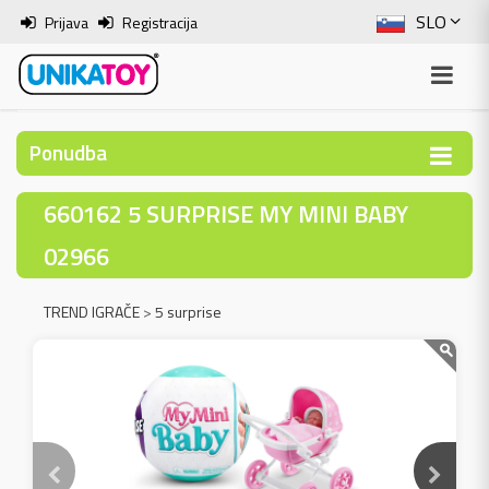
SLO
Prijava
Registracija
ENG
ITA
Ponudba
HRV
660162 5 SURPRISE MY MINI BABY
BOS
02966
TREND IGRAČE
>
5 surprise