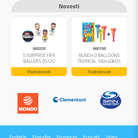
Novosti
660203
660199
A
5 SURPRISE FIFA
BUNCH O BALLOONS
L
BALLERS 05120
TROPICAL 100+40KOS
FREE 04199
Podrobnosti
Podrobnosti
Podjetje
Ponudba
Promocija
Kontakt
Video