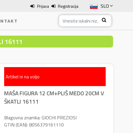
SLO
Prijava
Registracija
ENG
NTAKT
ITA
I 16111
HRV
BOS
Artikel ni na voljo
MAŠA FIGURA 12 CM+PLIŠ MEDO 20CM V
ŠKATLI 16111
Blagovna znamka: GIOCHI PREZIOSI
GTIN (EAN): 8056379161110