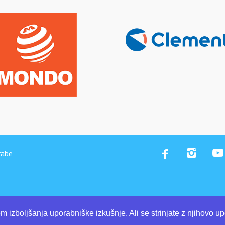
rabe
 izboljšanja uporabniške izkušnje. Ali se strinjate z njihovo 