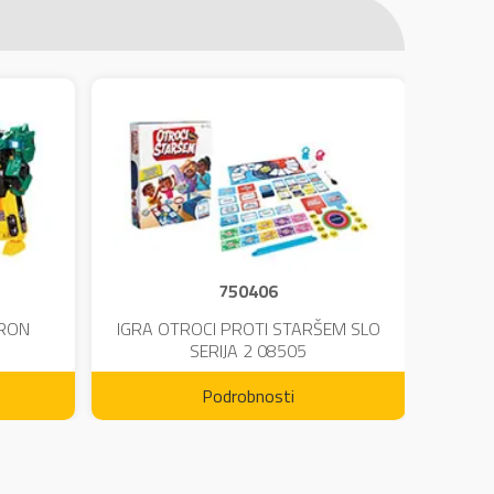
750406
TRON
IGRA OTROCI PROTI STARŠEM SLO
KINE
SERIJA 2 08505
Podrobnosti