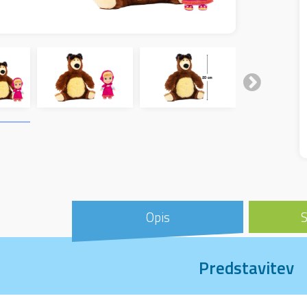
Opis
S
Predstavitev