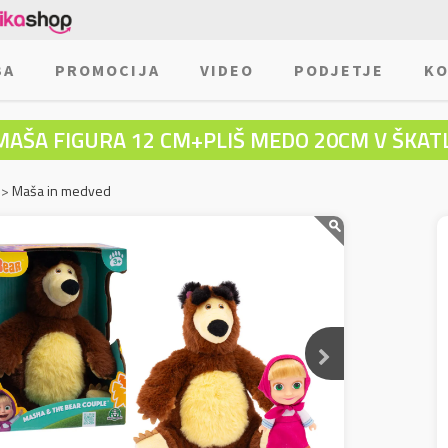
BA
PROMOCIJA
VIDEO
PODJETJE
KO
MAŠA FIGURA 12 CM+PLIŠ MEDO 20CM V ŠKATL
>
Maša in medved