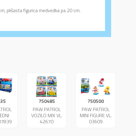
 cm, plišasta figurica medvedka pa 20 cm.
435
750485
750500
ATROL
PAW PATROL
PAW PATROL
EDNI
VOZILO MIX VL.
MINI FIGURE VL.
07839
42670
03609