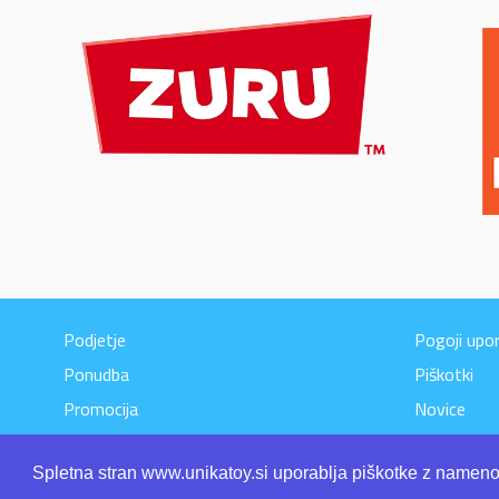
Podjetje
Pogoji upo
Ponudba
Piškotki
Promocija
Novice
Kontakt
Spletna stran www.unikatoy.si uporablja piškotke z namenom
Video