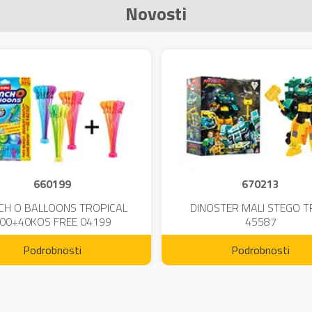
Novosti
660199
670213
CH O BALLOONS TROPICAL
DINOSTER MALI STEGO 
00+40KOS FREE 04199
45587
Podrobnosti
Podrobnosti