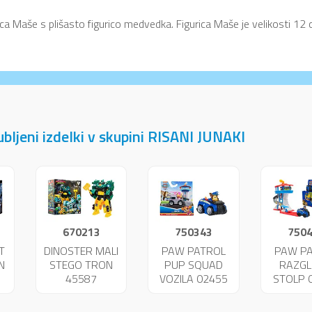
ica Maše s plišasto figurico medvedka. Figurica Maše je velikosti 12
jubljeni izdelki v skupini RISANI JUNAKI
670213
750343
750
T
DINOSTER MALI
PAW PATROL
PAW P
N
STEGO TRON
PUP SQUAD
RAZGL
45587
VOZILA 02455
STOLP 