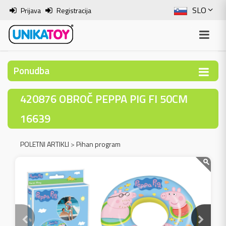
SLO
Prijava
Registracija
ENG
ITA
Ponudba
HRV
420876 OBROČ PEPPA PIG FI 50CM
BOS
16639
POLETNI ARTIKLI
>
Pihan program