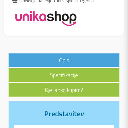
Izdelek je na voljo tudi v spletni trgovini
Opis
Specifikacije
Kje lahko kupim?
Predstavitev