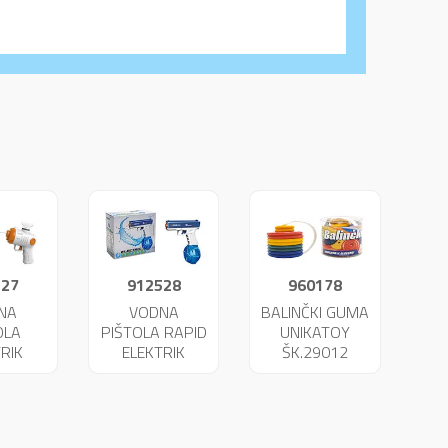
527
912528
960178
NA
VODNA
BALINČKI GUMA
OLA
PIŠTOLA RAPID
UNIKATOY
RIK
ELEKTRIK
ŠK.29012
ATOY
UNIKATOY
53
25654