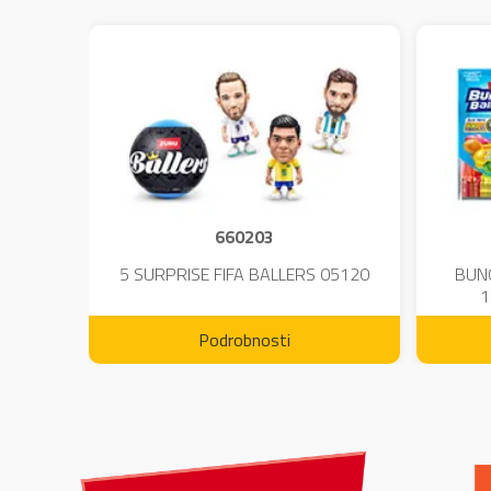
660203
DIUM-
5 SURPRISE FIFA BALLERS 05120
BUN
1
Podrobnosti