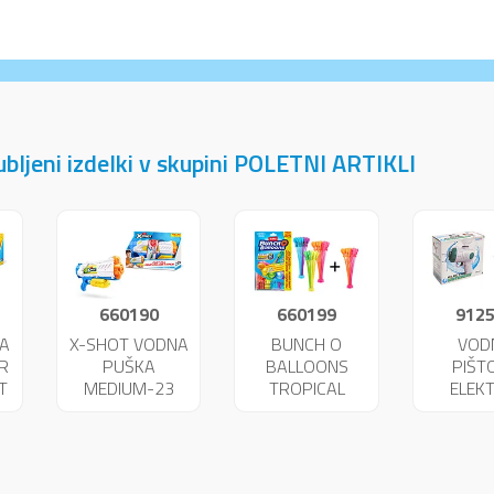
jubljeni izdelki v skupini POLETNI ARTIKLI
660190
660199
912
A
X-SHOT VODNA
BUNCH O
VOD
R
PUŠKA
BALLOONS
PIŠT
T
MEDIUM-23
TROPICAL
ELEKT
FAST FILL
100+40KOS
UNIK
25719
FREE 04199
256