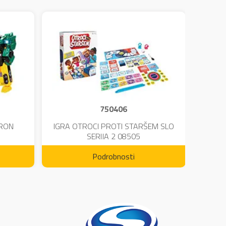
750406
TRON
IGRA OTROCI PROTI STARŠEM SLO
KINE
SERIJA 2 08505
Podrobnosti