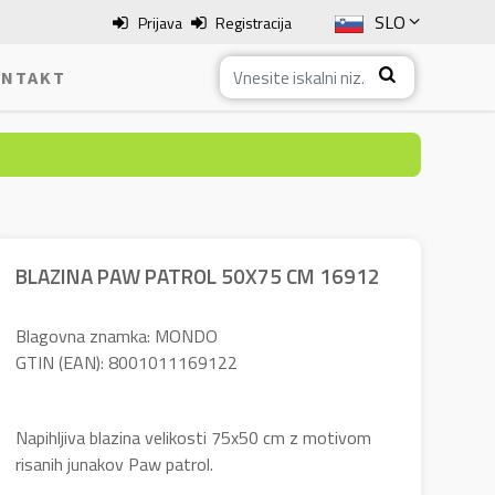
SLO
Prijava
Registracija
ENG
NTAKT
ITA
HRV
BOS
BLAZINA PAW PATROL 50X75 CM 16912
Blagovna znamka: MONDO
GTIN (EAN): 8001011169122
Napihljiva blazina velikosti 75x50 cm z motivom
risanih junakov Paw patrol.