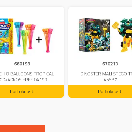
660199
670213
CH O BALLOONS TROPICAL
DINOSTER MALI STEGO 
00+40KOS FREE 04199
45587
Podrobnosti
Podrobnosti