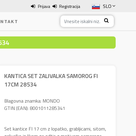
SLO
Prijava
Registracija
ENG
NTAKT
ITA
534
HRV
BOS
KANTICA SET ZALIVALKA SAMOROG FI
17CM 28534
Blagovna znamka: MONDO
GTIN (EAN): 8001011285341
Set kantice FI 17 cm z lopatko, grabljicami, sitom,