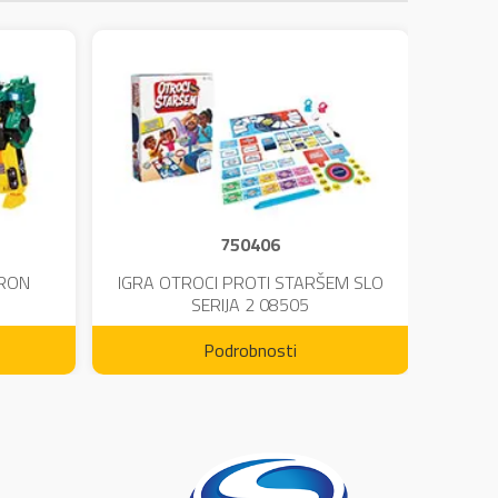
750406
TRON
IGRA OTROCI PROTI STARŠEM SLO
KINE
SERIJA 2 08505
Podrobnosti