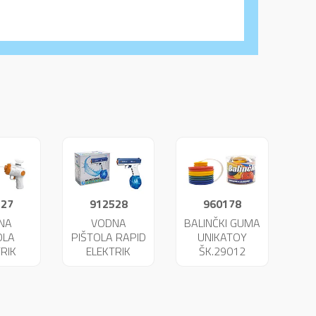
527
912528
960178
NA
VODNA
BALINČKI GUMA
OLA
PIŠTOLA RAPID
UNIKATOY
RIK
ELEKTRIK
ŠK.29012
ATOY
UNIKATOY
53
25654