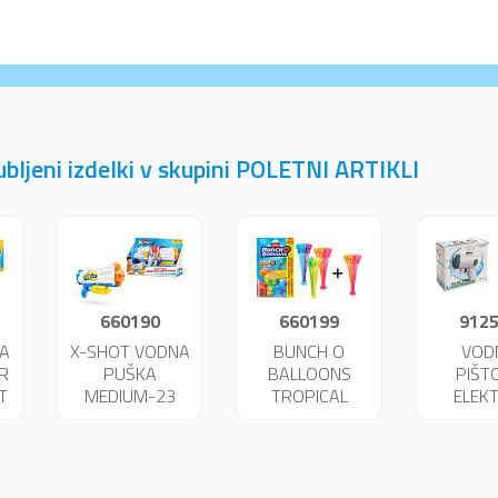
jubljeni izdelki v skupini POLETNI ARTIKLI
660190
660199
912
A
X-SHOT VODNA
BUNCH O
VOD
R
PUŠKA
BALLOONS
PIŠT
T
MEDIUM-23
TROPICAL
ELEKT
FAST FILL
100+40KOS
UNIK
25719
FREE 04199
256