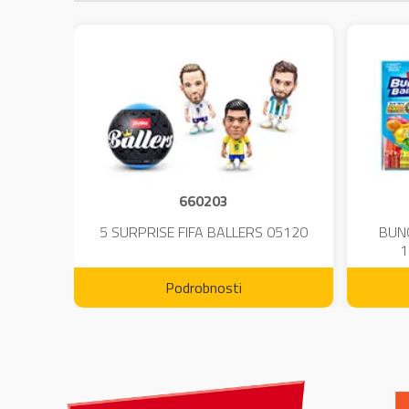
660203
DIUM-
5 SURPRISE FIFA BALLERS 05120
BUN
1
Podrobnosti