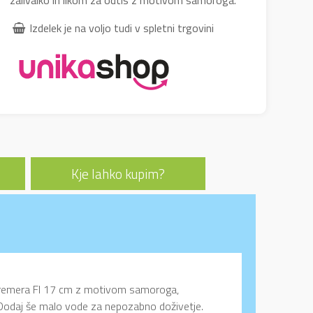
zalivalko in likom za odtis z motivom samoroga.
Izdelek je na voljo tudi v spletni trgovini
Kje lahko kupim?
o premera FI 17 cm z motivom samoroga,
s. Dodaj še malo vode za nepozabno doživetje.