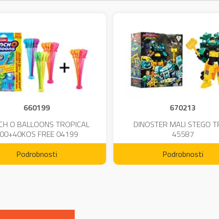
660199
670213
CH O BALLOONS TROPICAL
DINOSTER MALI STEGO 
00+40KOS FREE 04199
45587
Podrobnosti
Podrobnosti