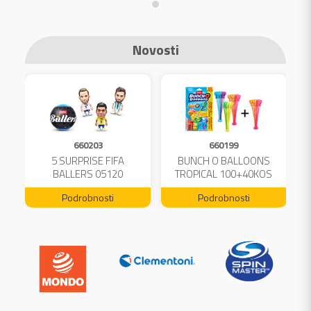
Novosti
660203
660199
A
5 SURPRISE FIFA
BUNCH O BALLOONS
L
BALLERS 05120
TROPICAL 100+40KOS
FREE 04199
Podrobnosti
Podrobnosti