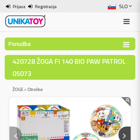
SLO
Prijava
Registracija
ENG
ITA
Ponudba
HRV
420728 ŽOGA FI 140 BIO PAW PATROL
BOS
05073
ŽOGE
>
Otroške