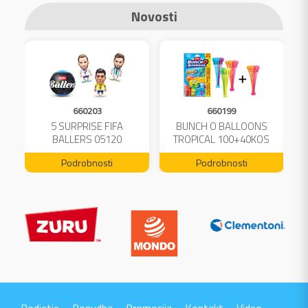
Novosti
660203
660199
A
5 SURPRISE FIFA
BUNCH O BALLOONS
L
BALLERS 05120
TROPICAL 100+40KOS
FREE 04199
Podrobnosti
Podrobnosti