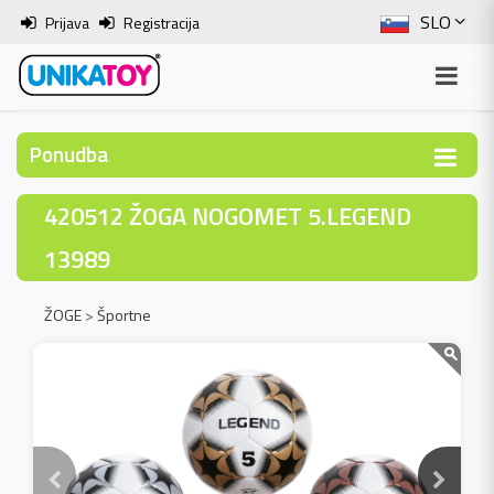
SLO
Prijava
Registracija
ENG
ITA
Ponudba
HRV
420512 ŽOGA NOGOMET 5.LEGEND
BOS
13989
ŽOGE
>
Športne