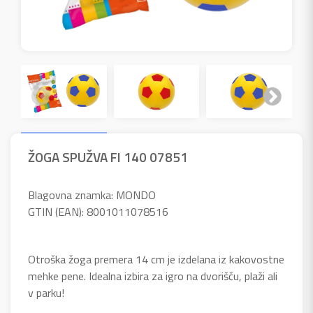
ŽOGA SPUŽVA FI 140 07851
Blagovna znamka: MONDO
GTIN (EAN): 8001011078516
Otroška žoga premera 14 cm je izdelana iz kakovostne
mehke pene. Idealna izbira za igro na dvorišču, plaži ali
v parku!