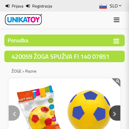
SLO
Prijava
Registracija
ENG
ITA
Ponudba
HRV
420059 ŽOGA SPUŽVA FI 140 07851
BOS
ŽOGE
>
Razne