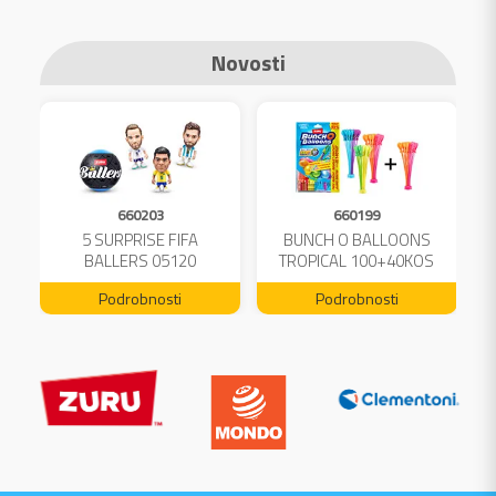
Novosti
660203
660199
A
5 SURPRISE FIFA
BUNCH O BALLOONS
L
BALLERS 05120
TROPICAL 100+40KOS
FREE 04199
Podrobnosti
Podrobnosti