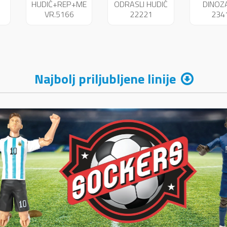
HUDIČ+REP+METULJČEK
ODRASLI HUDIČ
DINOZ
VR.5166
22221
234
Najbolj priljubljene linije