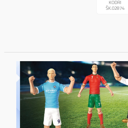
KODRI
ŠK.02874