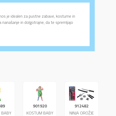
os je idealen za pustne zabave, kostume in
nanašanje in dolgotrajne, da te spremljajo
689
901920
912482
 BABY
KOSTUM BABY
NINJA OROŽJE