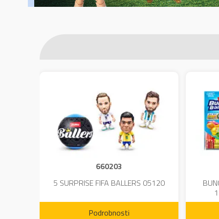
660203
DIUM-
5 SURPRISE FIFA BALLERS 05120
BUN
1
Podrobnosti