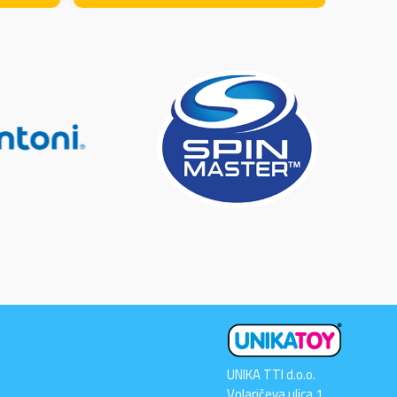
UNIKA TTI d.o.o.
Volaričeva ulica 1