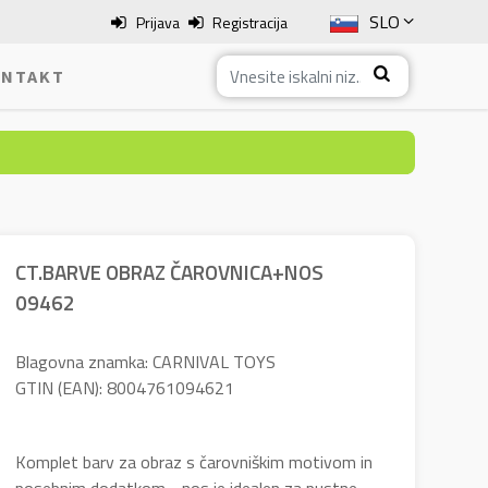
SLO
Prijava
Registracija
ENG
NTAKT
ITA
HRV
BOS
CT.BARVE OBRAZ ČAROVNICA+NOS
09462
Blagovna znamka: CARNIVAL TOYS
GTIN (EAN): 8004761094621
Komplet barv za obraz s čarovniškim motivom in