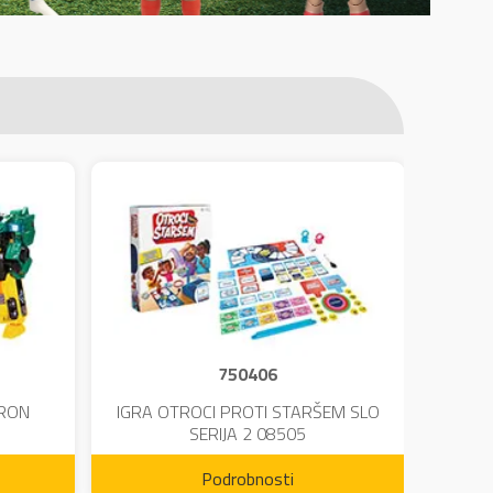
750406
TRON
IGRA OTROCI PROTI STARŠEM SLO
KINE
SERIJA 2 08505
Podrobnosti