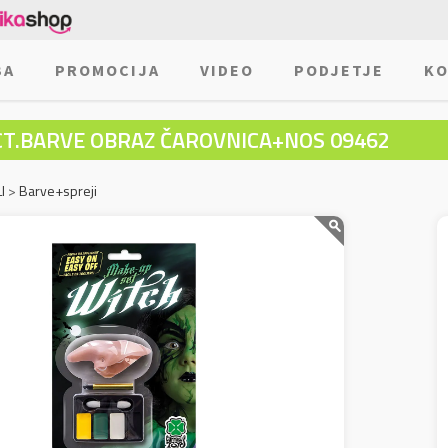
BA
PROMOCIJA
VIDEO
PODJETJE
KO
CT.BARVE OBRAZ ČAROVNICA+NOS 09462
I
>
Barve+spreji