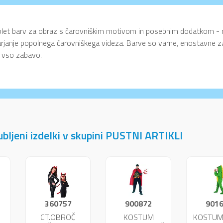
et barv za obraz s čarovniškim motivom in posebnim dodatkom - n
rjanje popolnega čarovniškega videza. Barve so varne, enostavne za 
 vso zabavo.
jubljeni izdelki v skupini PUSTNI ARTIKLI
360757
900872
901
CT.OBROČ
KOSTUM
KOSTUM