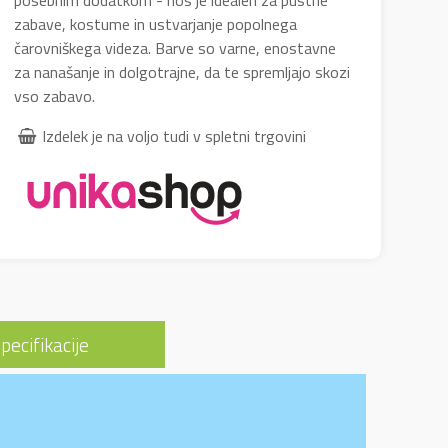
posebnim dodatkom - nos je idealen za pustne
zabave, kostume in ustvarjanje popolnega
čarovniškega videza. Barve so varne, enostavne
za nanašanje in dolgotrajne, da te spremljajo skozi
vso zabavo.
Izdelek je na voljo tudi v spletni trgovini
pecifikacije