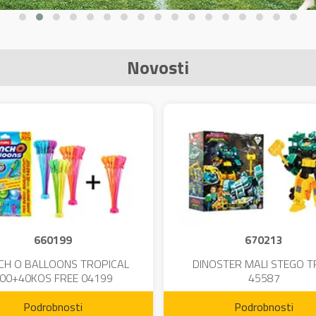
Novosti
660199
670213
CH O BALLOONS TROPICAL
DINOSTER MALI STEGO 
00+40KOS FREE 04199
45587
Podrobnosti
Podrobnosti