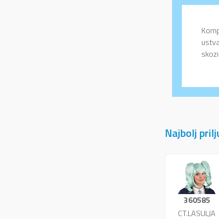
Kompl
ustva
skozi
Najbolj pril
360585
CT.LASULJA