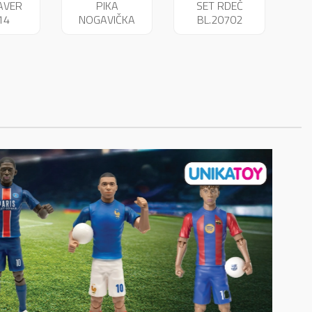
AVER
PIKA
SET RDEČ
14
NOGAVIČKA
BL.20702
23951