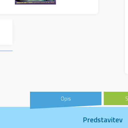
Opis
S
Predstavitev