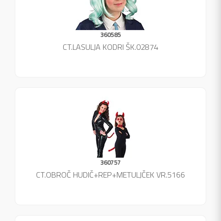
360585
CT.LASULJA KODRI ŠK.02874
360757
CT.OBROČ HUDIČ+REP+METULJČEK VR.5166