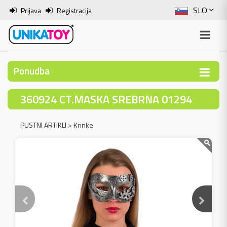
SLO
Prijava
Registracija
ENG
ITA
Ponudba
HRV
360924 CT.MASKA SREBRNA 01294
BOS
PUSTNI ARTIKLI
>
Krinke