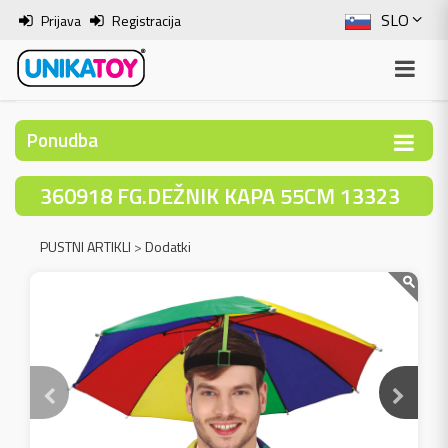
SLO
Prijava
Registracija
ENG
ITA
Ponudba
HRV
360918 FG.DEŽNIK KAPA 55CM 13323
BOS
PUSTNI ARTIKLI
>
Dodatki