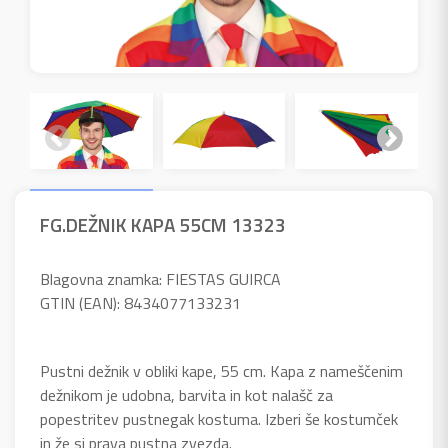
FG.DEŽNIK KAPA 55CM 13323
Blagovna znamka: FIESTAS GUIRCA
GTIN (EAN): 8434077133231
Pustni dežnik v obliki kape, 55 cm. Kapa z nameščenim
dežnikom je udobna, barvita in kot nalašč za
popestritev pustnegak kostuma. Izberi še kostumček
in že si prava pustna zvezda.