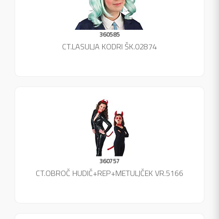
360585
CT.LASULJA KODRI ŠK.02874
360757
CT.OBROČ HUDIČ+REP+METULJČEK VR.5166