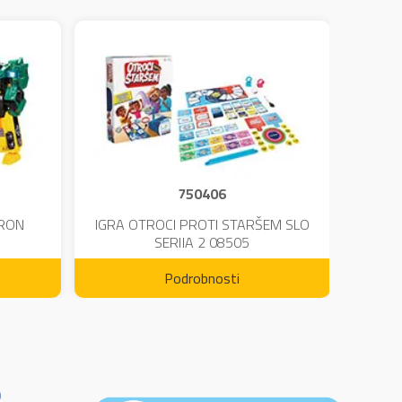
750406
TRON
IGRA OTROCI PROTI STARŠEM SLO
KINE
SERIJA 2 08505
Podrobnosti