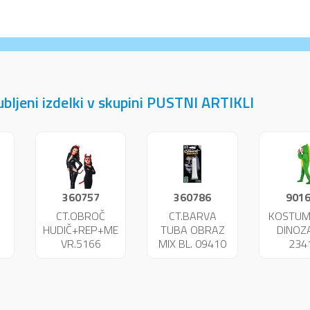
jubljeni izdelki v skupini PUSTNI ARTIKLI
360757
360786
901
CT.OBROČ
CT.BARVA
KOSTUM
HUDIČ+REP+METULJČEK
TUBA OBRAZ
DINOZ
VR.5166
MIX BL. 09410
234