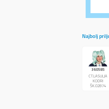
Najbolj pril
360585
CT.LASULJA
KODRI
ŠK.02874