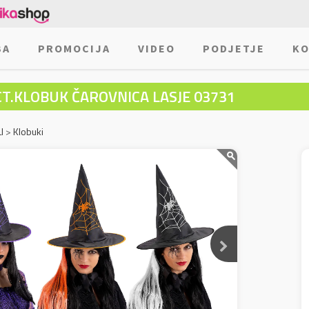
BA
PROMOCIJA
VIDEO
PODJETJE
KO
CT.KLOBUK ČAROVNICA LASJE 03731
I
>
Klobuki