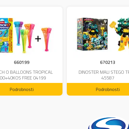
660199
670213
CH O BALLOONS TROPICAL
DINOSTER MALI STEGO 
00+40KOS FREE 04199
45587
Podrobnosti
Podrobnosti