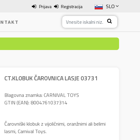
SLO
Prijava
Registracija
ENG
NTAKT
ITA
HRV
BOS
CT.KLOBUK ČAROVNICA LASJE 03731
Blagovna znamka: CARNIVAL TOYS
GTIN (EAN): 8004761037314
Čarovniški klobuk z vijoličnimi, oranžnimi ali belimi
lasmi, Carnival Toys.