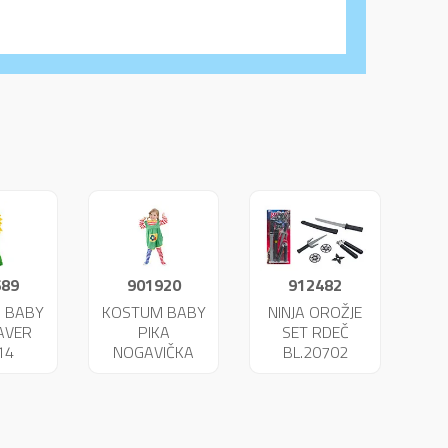
689
901920
912482
 BABY
KOSTUM BABY
NINJA OROŽJE
AVER
PIKA
SET RDEČ
14
NOGAVIČKA
BL.20702
23951