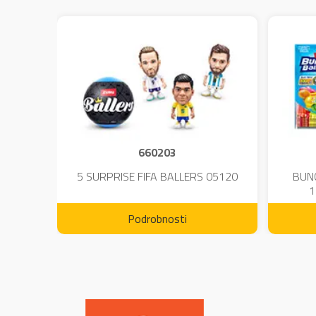
660203
DIUM-
5 SURPRISE FIFA BALLERS 05120
BUN
1
Podrobnosti